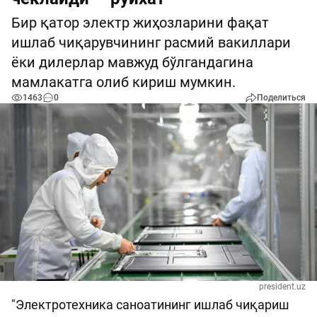
Бир қатор электр жиҳозларини фақат
ишлаб чиқарувчининг расмий вакиллари
ёки дилерлар мавжуд бўлгандагина
мамлакатга олиб кириш мумкин.
1463
0
Поделиться
president.uz
"Электротехника саноатининг ишлаб чиқариш