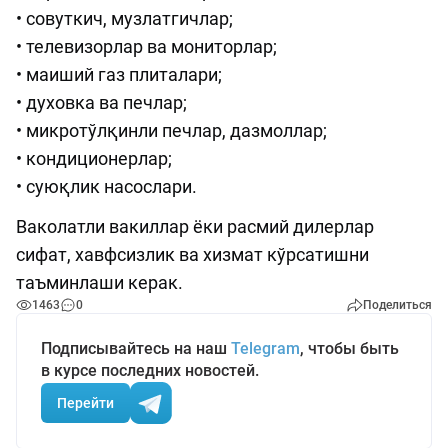
• совуткич, музлатгичлар;
• телевизорлар ва мониторлар;
• маиший газ плиталари;
• духовка ва печлар;
• микротўлқинли печлар, дазмоллар;
• кондиционерлар;
• суюқлик насослари.
Ваколатли вакиллар ёки расмий дилерлар
сифат, хавфсизлик ва хизмат кўрсатишни
таъминлаши керак.
1463
0
Поделиться
Подписывайтесь на наш
Telegram
, чтобы быть
в курсе последних новостей.
Перейти