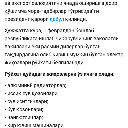
ва экспорт салоҳиятини янада оширишга доир
қўшимча чора-тадбирлар тўғрисида"ги
президент қарори
қабул
қилинди.
Ҳужжатга кўра, 1 февралдан бошлаб
республикага ишлаб чиқарувчининг ваколатли
вакиллари ёки расмий дилерлар бўлган
тақдирдагина олиб кириш мумкин бўлган электр
жиҳозлари рўйхати белгиланади.
Рўйхат қуйидаги жиҳозларни ўз ичига олади:
• алюминий радиаторлар;
• иссиқ сув қозонлари;
• сув иситгичлари;
• буғ қозонлари;
• чангютгичлар;
• кир ювиш машиналари;