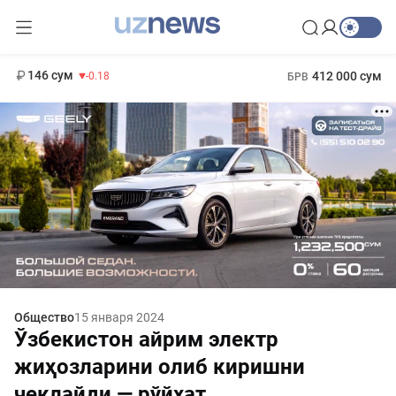
11 916 сум
28.92
13 749 сум
1 271 000 сум
32.19
МРОТ
146 сум
412 000 сум
-0.18
БРВ
Общество
15 января 2024
Ўзбекистон айрим электр
жиҳозларини олиб киришни
чеклайди — рўйхат