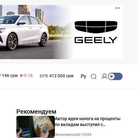
11 916 сум
28.92
13 749 сум
32.19
МРОТ
1 271 000 сум
146 сум
-0.18
БРВ
412 000 сум
Ру
Рекомендуем
Автор идеи налога на проценты
по вкладам выступил с
разъяснением
Экономика
12654