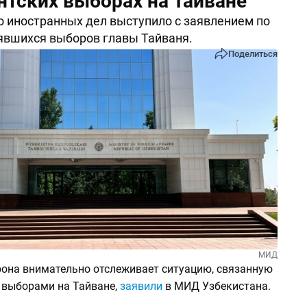
нтских выборах на Тайване
 иностранных дел выступило с заявлением по
явшихся выборов главы Тайваня.
Поделиться
МИД
рона внимательно отслеживает ситуацию, связанную
выборами на Тайване,
заявили
в МИД Узбекистана.