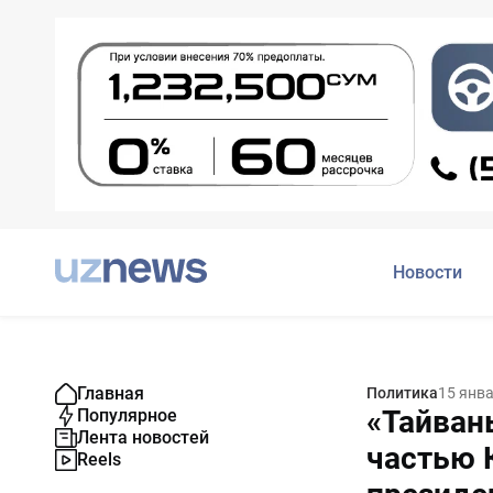
Новости
Главная
Политика
15 янв
«Тайван
Популярное
Лента новостей
частью 
Reels