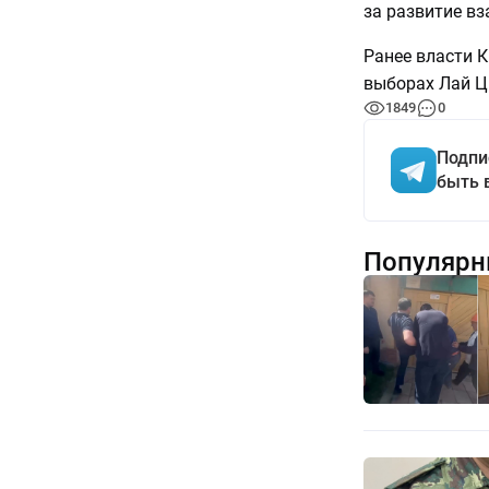
за развитие в
Ранее власти 
выборах Лай Ци
1849
0
Подпи
быть 
Популярн