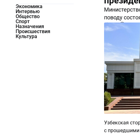
президе
Экономика
Министерство
Интервью
Общество
поводу состо
Спорт
1849
0
Назначения
Происшествия
Культура
Узбекская сто
с прошедшими 