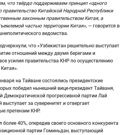
ем, что твёрдо поддерживаем принцип «одного
то правительство Китайской Народной Республики
ственным законным правительством Китая, а
тъемлемой частью территории Китая»,
— говорится в
шнеполитического ведомства.
одчеркнули, что «Узбекистан решительно выступает
витие отношений между двумя берегами и
все усилия правительства КНР по осуществлению
 Китая».
января на Тайване состоялись президентские
торых победил нынешний вице-президент Тайваня,
й Демократической прогрессивной партии Лай
 выступает за суверенитет и отвергает
ые претензии КНР.
 более 40%, опередив своего основного конкурента
позиционной партии Гоминьдан, выступающий