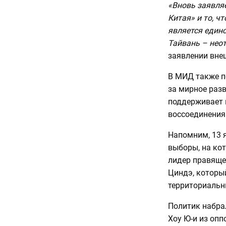
«Вновь заявля
Китая» и то, ч
является един
Тайвань – нео
заявлении вне
В МИД также п
за мирное раз
поддерживает 
воссоединения
Напомним, 13 
выборы, на ко
лидер правяще
Циндэ, который
территориальн
Политик набрал
Хоу Ю-и из оп