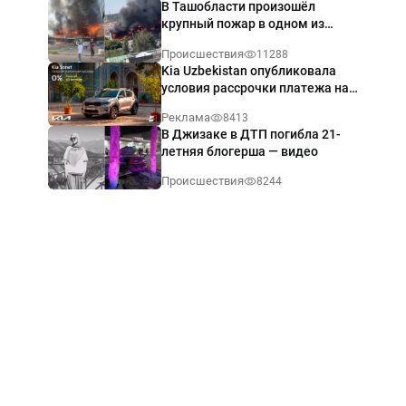
В Ташобласти произошёл
крупный пожар в одном из
магазинов — видео
Происшествия
11288
Kia Uzbekistan опубликовала
условия рассрочки платежа на
Kia Sonet со ставкой от 0%
Реклама
8413
годовых
В Джизаке в ДТП погибла 21-
летняя блогерша — видео
Происшествия
8244