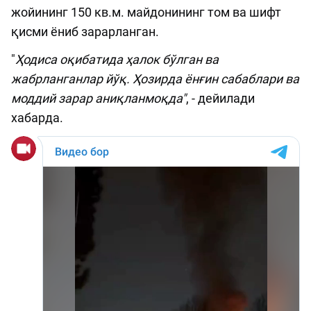
жойининг 150 кв.м. майдонининг том ва шифт
қисми ёниб зарарланган.
"
Ҳодиса оқибатида ҳалок бўлган ва
жабрланганлар йўқ. Ҳозирда ёнғин сабаблари ва
моддий зарар аниқланмоқда"
, - дейилади
хабарда.