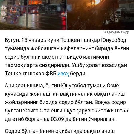
Видеодан кадр
Бугун, 15 январь куни Тошкент шаҳар Юнусобод
туманида жойлашган кафеларнинг бирида ёнғин
содир бўлгани акс этган видео ижтимоий
тармоқларга сиздирилди. Ушбу ҳолат юзасидан
Тошкент шаҳар ФВБ
изоҳ
берди.
Аниқланишича, ёнғин Юнусобод тумани Осиё
кўчасида жойлашган вақтинчалик овқатланиш
жойларининг бирида содир бўлган. Воқеа содир
бўлган жойга 5 та ёнғин-қутқарув экипажи 02:55
да етиб борган ва 03:09 да ёнғин ўчирилган.
Содир бўлган ёнғин оқибатида овқатланиш