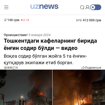
11 916 сум
28.92
13 749 сум
1 271 000 сум
32.19
МРОТ
146 сум
412 000 сум
-0.18
БРВ
Происшествия
15 января 2024
Тошкентдаги кафеларнинг бирида
ёнғин содир бўлди — видео
Воқеа содир бўлган жойга 5 та ёнғин-
қутқарув экипажи етиб борган.
840
0
Поделиться