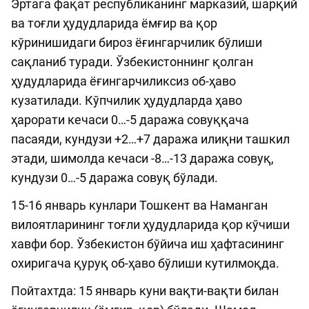
Эртага фақат республиканинг марказий, шарқий
ва тоғли ҳудудларида ёмғир ва қор
кўринишидаги бироз ёғингарчилик бўлиши
сақланиб туради. Ўзбекистоннинг қолган
ҳудудларида ёғингарчиликсиз об-ҳаво
кузатилади. Кўпчилик ҳудудларда ҳаво
ҳарорати кечаси 0…-5 даража совуққача
пасаяди, кундузи +2…+7 даража илиқни ташкил
этади, шимолда кечаси -8…-13 даража совуқ,
кундузи 0…-5 даража совуқ бўлади.
15-16 январь кунлари Тошкент ва Наманган
вилоятларининг тоғли ҳудудларида қор кўчиши
хавфи бор. Ўзбекистон бўйича иш ҳафтасининг
охиригача қуруқ об-ҳаво бўлиши кутилмоқда.
Пойтахтда: 15 январь куни вақти-вақти билан