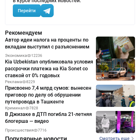
в курсе последних новостей.
Перейти
Рекомендуем
Автор идеи налога на проценты по
вкладам выступил с разъяснением
Экономика
12236
Kia Uzbekistan опубликовала условия
рассрочки платежа на Kia Sonet со
ставкой от 0% годовых
Реклама
8229
Присвоено 7,4 млрд сумов: вынесен
приговор по делу об обрушении
путепровода в Ташкенте
Криминал
7828
В Джизаке в ДТП погибла 21-летняя
блогерша — видео
Происшествия
7716
Популярные новости
Смотреть еще