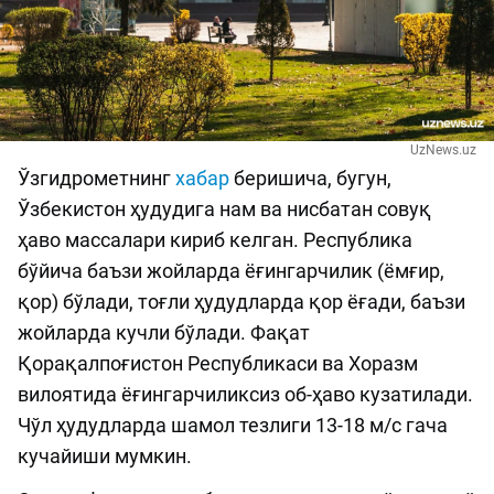
UzNews.uz
Ўзгидрометнинг
хабар
беришича, бугун,
Ўзбекистон ҳудудига нам ва нисбатан совуқ
ҳаво массалари кириб келган. Республика
бўйича баъзи жойларда ёғингарчилик (ёмғир,
қор) бўлади, тоғли ҳудудларда қор ёғади, баъзи
жойларда кучли бўлади. Фақат
Қорақалпоғистон Республикаси ва Хоразм
вилоятида ёғингарчиликсиз об-ҳаво кузатилади.
Чўл ҳудудларда шамол тезлиги 13-18 м/с гача
кучайиши мумкин.