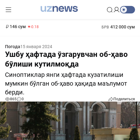
11 916 сум
28.92
13 749 сум
1 271 000 сум
32.19
МРОТ
146 сум
412 000 сум
-0.18
БРВ
Погода
15 января 2024
Ушбу ҳафтада ўзгарувчан об-ҳаво
бўлиши кутилмоқда
Синоптиклар янги ҳафтада кузатилиши
мумкин бўлган об-ҳаво ҳақида маълумот
берди.
865
0
Поделиться