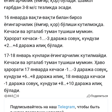
ёғингарчилик (ёмғир, қор) бўлади. Шамол
ғарбдан 3-8 м/с тезликда эсади.
16 январда вақти-вақти билан бироз
ёғингарчилик (ёмғир, қор) бўлиши кутилмоқда.
Кечаси ва эрталаб туман тушиши мумкин.
Ҳарорат кечаси -1...-3 даража совуқ, кундузи
+2...+4 даража илиқ бўлади.
17-18 январь кунлари ёғингарчилик кутилмайди.
Кечаси ва эрталаб туман тушиши мумкин. Ҳаво
ҳарорати 17 январда кечаси -1...-3 даража совуқ,
кундузи +6…+8 даража илиқ, 18 январда кечаси
-1 даража совуқ, кундузи +8…+10 даража илиқ
бўлади.
865
0
Поделиться
Подписывайтесь на наш
Telegram
, чтобы быть