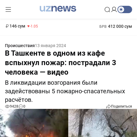
11 887 сум
-55.49
13 717 сум
1 271 000 сум
-25.83
МРОТ
146 сум
412 000 сум
-1.05
БРВ
Происшествия
13 января 2024
В Ташкенте в одном из кафе
вспыхнул пожар: пострадали 3
человека — видео
В ликвидации возгорания были
задействованы 5 пожарно-спасательных
расчётов.
9428
0
Поделиться