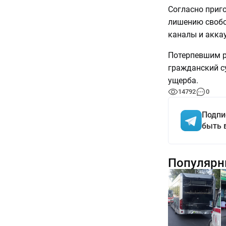
Согласно приго
лишению свобод
каналы и акка
Потерпевшим р
гражданский с
ущерба.
14792
0
Подпи
быть 
Популярн