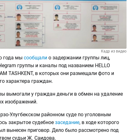
Кадр из видео
о года мы
сообщали
о задержании группы лиц,
elegram группы и каналы под названием HELLO
AM TASHKENT, в которых они размещали фото и
го характера граждан.
ы вымогали у граждан деньги в обмен на удаление
х изображений.
ирзо-Улугбекском районном суде по уголовным
ось закрытое судебное
заседание
, в ходе которого
л вынесен приговор. Дело было рассмотрено под
твом судьи Ж. Саидова.