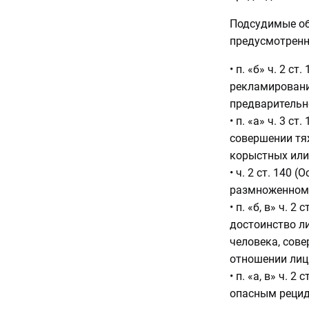
Подсудимые об
предусмотренн
• п. «б» ч. 2 с
рекламировани
предварительно
• п. «а» ч. 3 с
совершении тяж
корыстных или
• ч. 2 ст. 140
размноженном 
• п. «б, в» ч. 
достоинство л
человека, сове
отношении лица
• п. «а, в» ч. 
опасным рецид