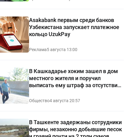
Asakabank первым среди банков
Узбекистана запускает платежное
кольцо UzukPay
Реклама
5 августа 13:00
В Кашкадарье хоким зашел в дом
местного жителя и поручил
выписать ему штраф за отсутствие
чистоты — видео
Общество
4 августа 20:57
В Ташкенте задержаны сотрудники
фирмы, незаконно добывшие песок
и гравий почти на 2 трлн сумов