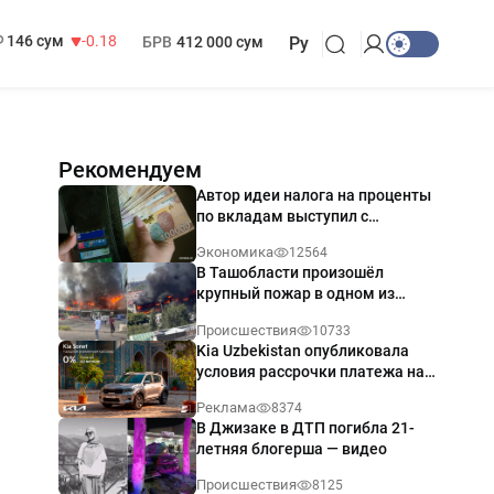
13 749 сум
32.19
МРОТ
1 271 000 сум
146 сум
-0.18
БРВ
412 000 сум
Ру
Рекомендуем
Автор идеи налога на проценты
по вкладам выступил с
разъяснением
Экономика
12564
В Ташобласти произошёл
крупный пожар в одном из
магазинов — видео
Происшествия
10733
Kia Uzbekistan опубликовала
условия рассрочки платежа на
Kia Sonet со ставкой от 0%
Реклама
8374
годовых
В Джизаке в ДТП погибла 21-
летняя блогерша — видео
Происшествия
8125