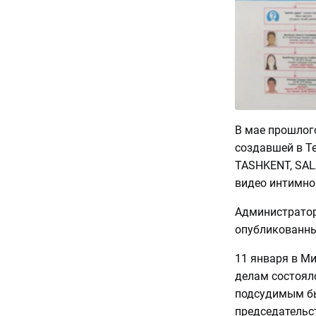
В мае прошлог
создавшей в T
TASHKENT, SAL
видео интимно
Администратор
опубликованны
11 января в М
делам состоял
подсудимым бы
председательс