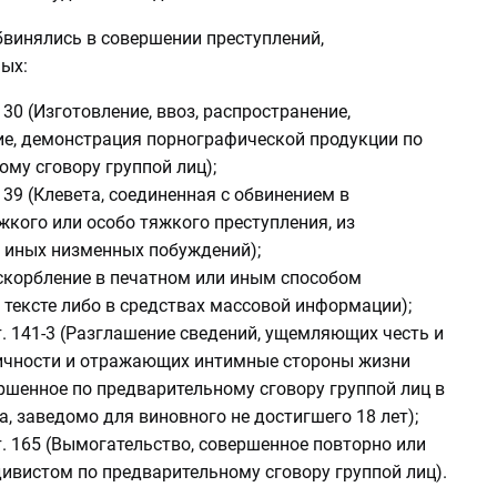
винялись в совершении преступлений,
ых:
т. 130 (Изготовление, ввоз, распространение,
е, демонстрация порнографической продукции по
му сговору группой лиц);
т. 139 (Клевета, соединенная с обвинением в
кого или особо тяжкого преступления, из
 иных низменных побуждений);
 (Оскорбление в печатном или иным способом
тексте либо в средствах массовой информации);
2 ст. 141-3 (Разглашение сведений, ущемляющих честь и
ичности и отражающих интимные стороны жизни
ршенное по предварительному сговору группой лиц в
, заведомо для виновного не достигшего 18 лет);
2 ст. 165 (Вымогательство, совершенное повторно или
ивистом по предварительному сговору группой лиц).