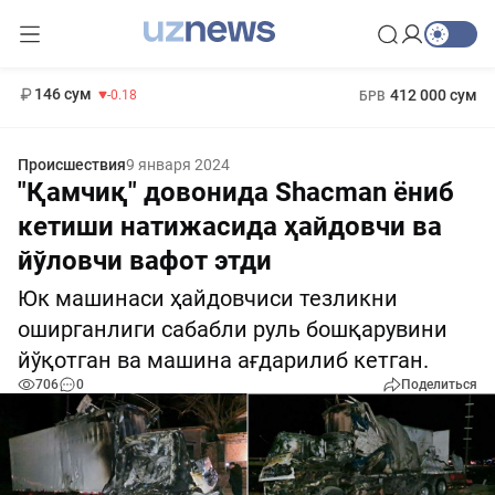
11 916 сум
28.92
13 749 сум
1 271 000 сум
32.19
МРОТ
146 сум
412 000 сум
-0.18
БРВ
Происшествия
9 января 2024
"Қамчиқ" довонида Shacman ёниб
кетиши натижасида ҳайдовчи ва
йўловчи вафот этди
Юк машинаси ҳайдовчиси тезликни
оширганлиги сабабли руль бошқарувини
йўқотган ва машина ағдарилиб кетган.
706
0
Поделиться