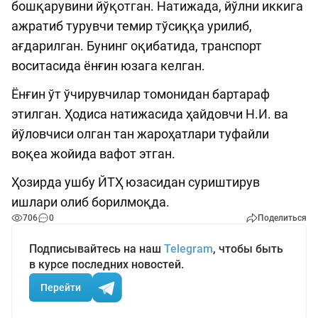
бошқарувини йўқотган. Натижада, йўлни иккига
ажратиб турувчи темир тўсиққа урилиб,
ағдарилган. Бунинг оқибатида, транспорт
воситасида ёнғин юзага келган.
Ёнғин ўт ўчирувчилар томонидан бартараф
этилган. Ҳодиса натижасида ҳайдовчи Н.И. ва
йўловчиси олган тан жароҳатлари туфайли
воқеа жойида вафот этган.
Ҳозирда ушбу ЙТҲ юзасидан суриштирув
ишлари олиб борилмоқда.
706
0
Поделиться
Подписывайтесь на наш
Telegram
, чтобы быть
в курсе последних новостей.
Перейти