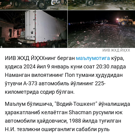
ИИВ ЖХД ЙҲХХ
ИИВ ЖХД ЙҲХХнинг берган
маълумотига
кўра,
ҳодиса 2024 йил 9 январь куни соат 20:30 ларда
Наманган вилоятининг Поп тумани ҳудудидан
ўтувчи А-373 автомобиль йўлининг 225-
километрида содир бўлган.
Маълум бўлишича, "Водий-Тошкент" йўналишида
ҳаракатланиб келаётган Shacman русумли юк
автомобили ҳайдовчиси, 1988 йилда туғилган
Н.И. тезликни оширганлиги сабабли руль