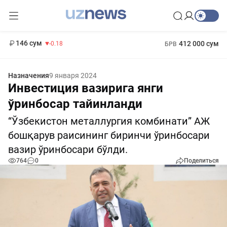
11 916 сум
28.92
13 749 сум
1 271 000 сум
32.19
МРОТ
146 сум
412 000 сум
-0.18
БРВ
Назначения
9 января 2024
Инвестиция вазирига янги
ўринбосар тайинланди
“Ўзбекистон металлургия комбинати” АЖ
бошқарув раисининг биринчи ўринбосари
вазир ўринбосари бўлди.
764
0
Поделиться