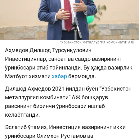
“Ўзбекистон металлургия комбинати” АЖ
Аҳмедов Дилшод Турсунқулович
Инвестициялар, саноат ва савдо вазирининг
ўринбосари этиб тайинланди. Бу ҳақда вазирлик
Матбуот хизмати
хабар
бермоқда.
Дилшод Аҳмедов 2021 йилдан буён “Ўзбекистон
металлургия комбинати” АЖ бошқарув
раисининг биринчи ўринбосари ишлаб
келаётганди.
Эслатиб ўтамиз, Инвестиция вазирининг икки
ўринбосари Олимхон Рустамов ва