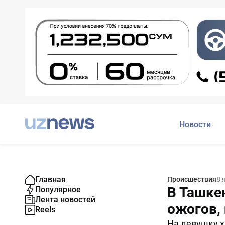
Новости
Главная
Происшествия
8 
В Ташке
Популярное
Лента новостей
ожогов,
Reels
На девушку х