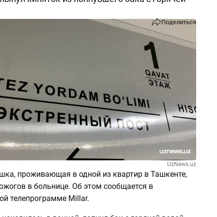
Поделиться
UzNews.uz
шка, проживающая в одной из квартир в Ташкенте,
ожогов в больнице. Об этом сообщается в
й телепрограмме Millar.