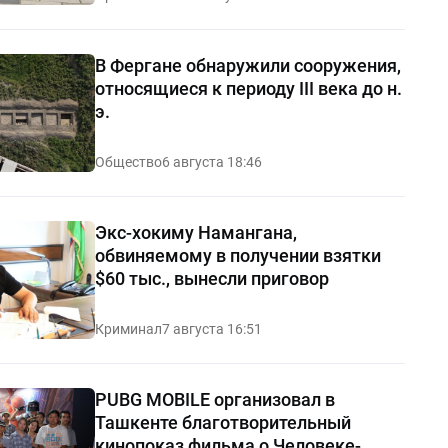
В Фергане обнаружили сооружения,
относящиеся к периоду III века до н.
э.
Общество
6 августа 18:46
Экс-хокиму Намангана,
обвиняемому в получении взятки
$60 тыс., вынесли приговор
Криминал
7 августа 16:51
PUBG MOBILE организовал в
Ташкенте благотворительный
кинопоказ фильма о Человеке-