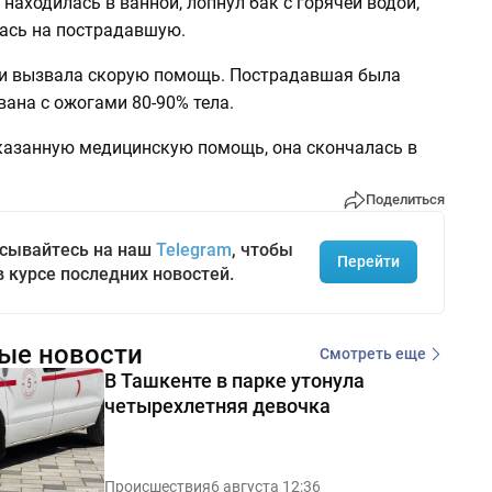
находилась в ванной, лопнул бак с горячей водой,
ась на пострадавшую.
и вызвала скорую помощь. Пострадавшая была
ана с ожогами 80-90% тела.
казанную медицинскую помощь, она скончалась в
Поделиться
сывайтесь на наш
Telegram
, чтобы
Перейти
в курсе последних новостей.
ые новости
Смотреть еще
В Ташкенте в парке утонула
четырехлетняя девочка
Происшествия
6 августа 12:36