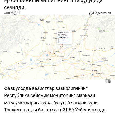
Ер силкиниши вилоятнинг 5 та ҳудудида
сезилди.
875
0
Поделиться
ФВВ
Фавқулодда вазиятлар вазирлигининг
Республика сейсмик мониторинг маркази
маълумотларига кўра, бугун, 5 январь куни
Тошкент вақти билан соат 21:59 Ўзбекистонда