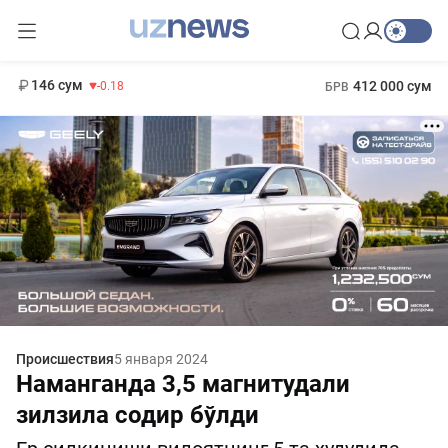
11 916 сум
28.92
13 749 сум
1 271 000 сум
32.19
МРОТ
146 сум
412 000 сум
-0.18
БРВ
Происшествия
5 января 2024
Наманганда 3,5 магнитудали
зилзила содир бўлди