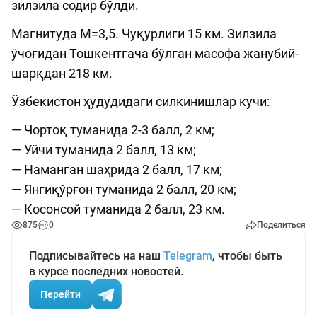
зилзила содир бўлди.
Магнитуда М=3,5. Чуқурлиги 15 км. Зилзила
ўчоғидан Тошкентгача бўлган масофа жанубий-
шарқдан 218 км.
Ўзбекистон ҳудудидаги силкинишлар кучи:
— Чортоқ туманида 2-3 балл, 2 км;
— Уйчи туманида 2 балл, 13 км;
— Наманган шаҳрида 2 балл, 17 км;
— Янгиқўрғон туманида 2 балл, 20 км;
— Косонсой туманида 2 балл, 23 км.
875
0
Поделиться
Подписывайтесь на наш
Telegram
, чтобы быть
в курсе последних новостей.
Перейти