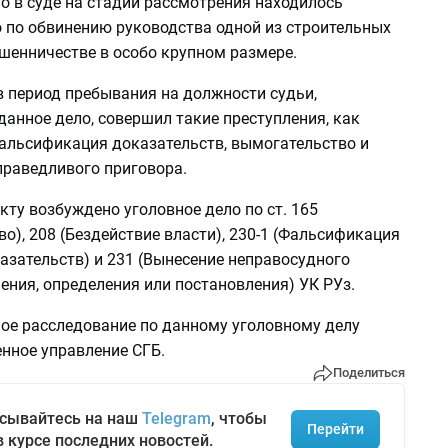
о в суде на стадии рассмотрения находилось
о по обвинению руководства одной из строительных
шенничестве в особо крупном размере.
 период пребывания на должности судьи,
анное дело, совершил такие преступления, как
фальсификация доказательств, вымогательство и
праведливого приговора.
ту возбуждено уголовное дело по ст. 165
о), 208 (Бездействие власти), 230-1 (Фальсификация
азательств) и 231 (Вынесение неправосудного
ения, определения или постановления) УК РУз.
ое расследование по данному уголовному делу
нное управление СГБ.
Поделиться
сывайтесь на наш
Telegram
, чтобы
Перейти
в курсе последних новостей.