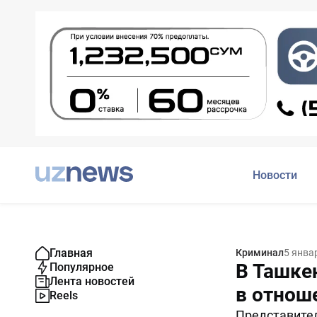
Новости
Главная
Криминал
5 янва
В Ташке
Популярное
Лента новостей
в отнош
Reels
Представител