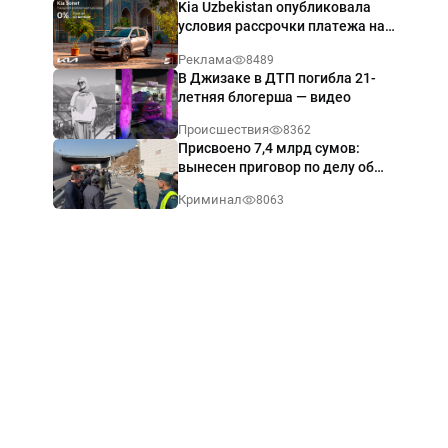
Kia Uzbekistan опубликовала
условия рассрочки платежа на
Kia Sonet со ставкой от 0%
Реклама
8489
годовых
В Джизаке в ДТП погибла 21-
летняя блогерша — видео
Происшествия
8362
Присвоено 7,4 млрд сумов:
вынесен приговор по делу об
обрушении путепровода в
Криминал
8063
Ташкенте