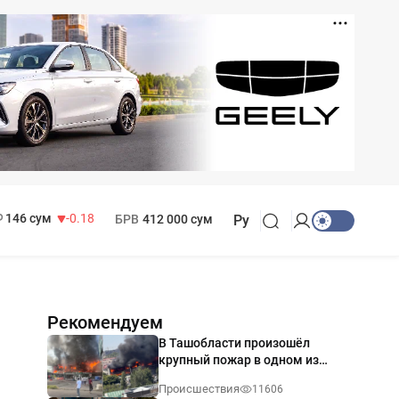
11 916 сум
28.92
13 749 сум
32.19
МРОТ
1 271 000 сум
146 сум
-0.18
БРВ
412 000 сум
Ру
Рекомендуем
В Ташобласти произошёл
крупный пожар в одном из
магазинов — видео
Происшествия
11606