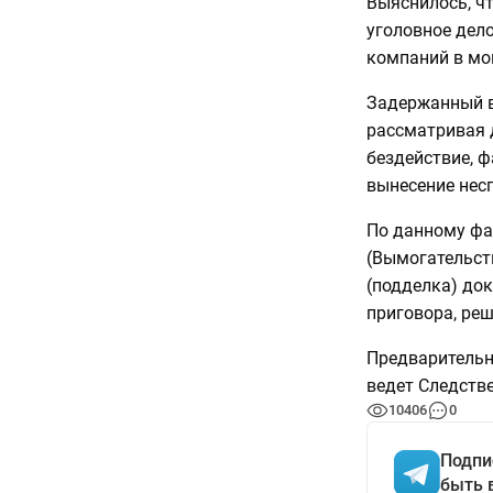
Выяснилось, чт
уголовное дел
компаний в мо
Задержанный в
рассматривая д
бездействие, 
вынесение нес
По данному фак
(Вымогательств
(подделка) док
приговора, реш
Предварительн
ведет Следстве
10406
0
Подпи
быть 