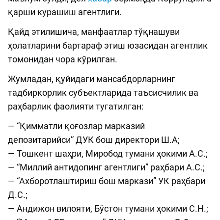
қарши курашиш агентлиги.
Қайд этилишича, манфаатлар тўқнашуви
ҳолатларини бартараф этиш юзасидан агентлик
томонидан чора кўрилган.
Жумладан, қуйидаги мансабдорларнинг
тадбиркорлик субъектларида таъсисчилик ва
раҳбарлик фаолияти тугатилган:
— “Қимматли қоғозлар марказий
депозитарийси” ДУК бош директори Ш.А;
— Тошкент шаҳри, Миробод тумани ҳокими А.С.;
— “Миллий антидопинг агентлиги” раҳбари А.С.;
— “Ахборотлаштириш бош маркази” УК раҳбари
Д.С.;
— Андижон вилояти, Бўстон тумани ҳокими С.Н.;