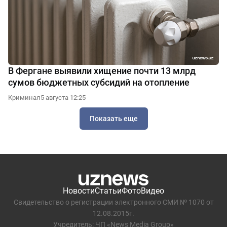
В Фергане выявили хищение почти 13 млрд
сумов бюджетных субсидий на отопление
Криминал
5 августа 12:25
Показать еще
Новости
Статьи
Фото
Видео
Свидетельство о регистрации электронного СМИ № 1070 от
12.08.2015г.
Учредитель: ЧП «News Media Group»