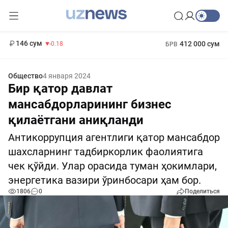
11 916 сум
28.92
13 749 сум
1 271 000 сум
32.19
МРОТ
146 сум
412 000 сум
-0.18
БРВ
Общество
4 января 2024
Бир қатор давлат
мансабдорларининг бизнес
қилаётгани аниқланди
Антикоррупция агентлиги қатор мансабдор
шахсларнинг тадбиркорлик фаолиятига
чек қўйди. Улар орасида туман ҳокимлари,
энергетика вазири ўринбосари ҳам бор.
1806
0
Поделиться