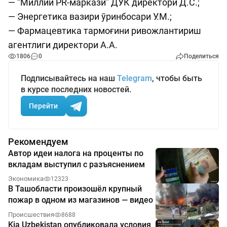
— “Миллий PR-маркази” ДУК директори Д.С.;
— Энергетика вазири ўринбосари У.М.;
— Фармацевтика тармоғини ривожлантириш
агентлиги директори А.А.
1806
0
Поделиться
Подписывайтесь на наш
Telegram
, чтобы быть
в курсе последних новостей.
Перейти
Рекомендуем
Автор идеи налога на проценты по
вкладам выступил с разъяснением
Экономика
12323
В Ташобласти произошёл крупный
пожар в одном из магазинов — видео
Происшествия
8688
Kia Uzbekistan опубликовала условия