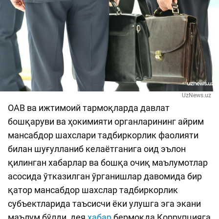
UzNews.uz
ОАВ ва ижтимоий тармоқларда давлат
бошқаруви ва ҳокимияти органларининг айрим
мансабдор шахслари тадбиркорлик фаолияти
билан шуғулланиб келаётганига оид эълон
қилинган хабарлар ва бошқа очиқ маълумотлар
асосида ўтказилган ўрганишлар давомида бир
қатор мансабдор шахслар тадбиркорлик
субъектларида таъсисчи ёки улушга эга экани
маълум бўлди, дея
хабар
бермоқда Коррупцияга