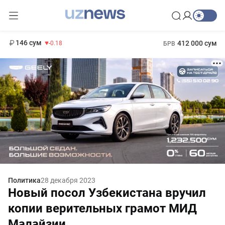
11 916 сум
28.92
13 749 сум
1 271 000 сум
32.19
МРОТ
146 сум
412 000 сум
-0.18
БРВ
Политика
28 декабря 2023
Новый посол Узбекистана вручил
копии верительных грамот МИД
Малайзии