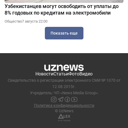
Узбекистанцев могут освободить от уплаты до
8% годовых по кредитам на электромобили
Общество
7 августа 22:00
Показать еще
Новости
Статьи
Фото
Видео
Свидетельство о регистрации электронного СМИ № 1070 от
12.08.2015г.
Учредитель: ЧП «News Media Group»
Политика конфиденциальности
© UzNews