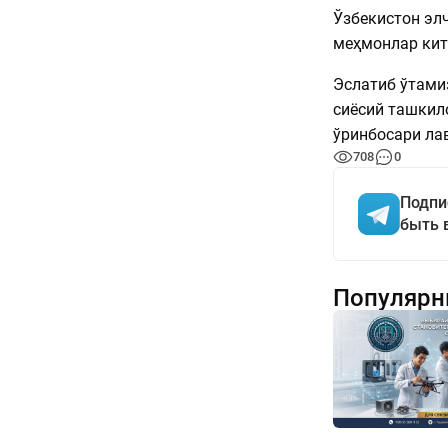
Ўзбекистон эл
меҳмонлар кит
Эслатиб ўтами
сиёсий ташкил
ўринбосари ла
708
0
Подпи
быть 
Популярн