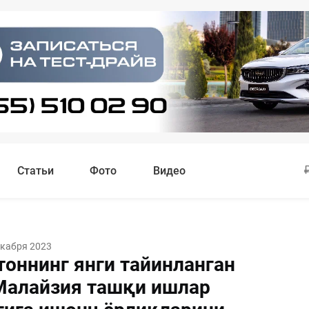
Статьи
Фото
Видео
екабря 2023
тоннинг янги тайинланган
Малайзия ташқи ишлар