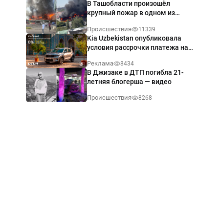
В Ташобласти произошёл
крупный пожар в одном из
магазинов — видео
Происшествия
11339
Kia Uzbekistan опубликовала
условия рассрочки платежа на
Kia Sonet со ставкой от 0%
Реклама
8434
годовых
В Джизаке в ДТП погибла 21-
летняя блогерша — видео
Происшествия
8268