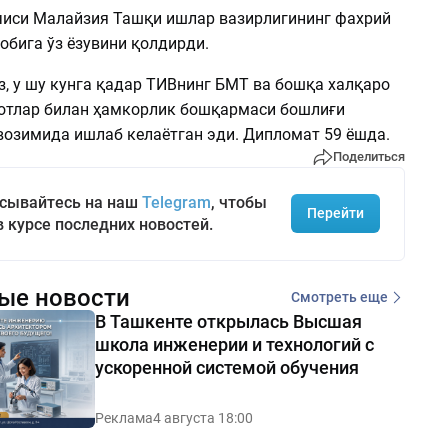
чиси Малайзия Ташқи ишлар вазирлигининг фахрий
обига ўз ёзувини қолдирди.
з, у шу кунга қадар ТИВнинг БМТ ва бошқа халқаро
отлар билан ҳамкорлик бошқармаси бошлиғи
возимида ишлаб келаётган эди. Дипломат 59 ёшда.
Поделиться
сывайтесь на наш
Telegram
, чтобы
Перейти
в курсе последних новостей.
ые новости
Смотреть еще
В Ташкенте открылась Высшая
школа инженерии и технологий с
ускоренной системой обучения
Реклама
4 августа 18:00