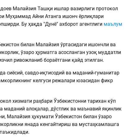
доев Малайзия Ташқи ишлар вазирлиги протокол
ри Муҳаммад Айни Атанга ишонч ёрлиқлари
пширди. Бу ҳақда "Дунё" ахборот агентлиги
маълум
екистон билан Малайзия ўртасидаги ишончли ва
мкорлик, ўзаро ҳурматга асосланган узоқ муддатли
изчил ривожланиб бораётгани қайд этилган.
да сиёсий, савдо-иқтисодий ва маданий-гуманитар
амкорликнинг келгуси режалари юзасидан фикр
окол хизмати раҳбари Ўзбекистонни тарихан кўп
ва маданий алоқалар, дўстлик ва маънавий яқинлик
ни, Малайзия ҳукумати Ўзбекистон билан ўзаро
корликни янада кенгайтириш ва мустаҳкамлашга
 таъкидлади.