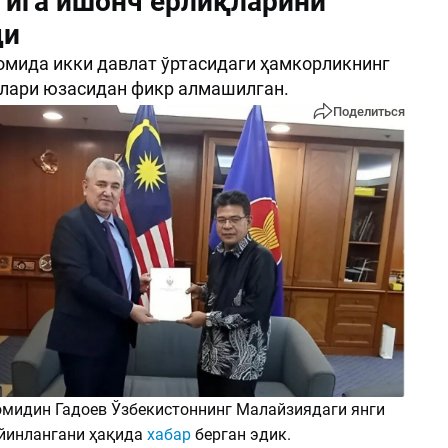
гига ишонч ёрлиқларини
ди
мида икки давлат ўртасидаги ҳамкорликнинг
лари юзасидан фикр алмашилган.
Поделиться
омидин Гадоев Ўзбекистоннинг Малайзиядаги янги
айинлангани ҳақида
хабар
берган эдик.