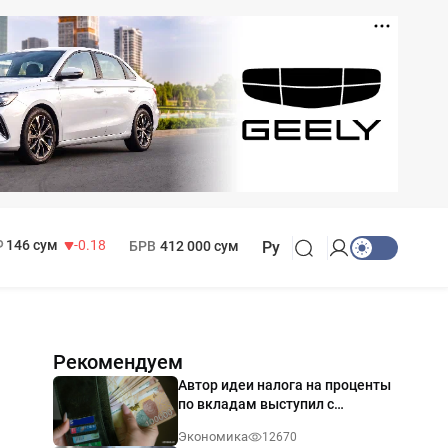
11 916 сум
28.92
13 749 сум
32.19
МРОТ
1 271 000 сум
146 сум
-0.18
БРВ
412 000 сум
Ру
Рекомендуем
Автор идеи налога на проценты
по вкладам выступил с
разъяснением
Экономика
12670