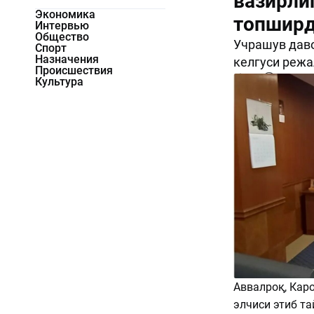
вазирли
Экономика
топшир
Интервью
Общество
Учрашув даво
Спорт
Назначения
келгуси режа
Происшествия
708
0
Культура
Аввалроқ, Кар
элчиси этиб т