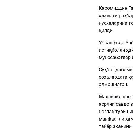
Каромиддин Га
хизмати раҳба
нусхаларини то
қилди.
Учрашувда Ўзб
истиқболли ҳа
муносабатлар 
Суҳбат давоми
соҳалардаги ҳ
алмашилган.
Малайзия прот
асрлик савдо 
боғлаб туриши
манфаатли ҳам
тайёр эканини