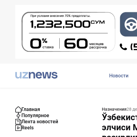
Новости
Главная
Назначения
28 д
Ўзбекис
Популярное
Лента новостей
элчиси 
Reels