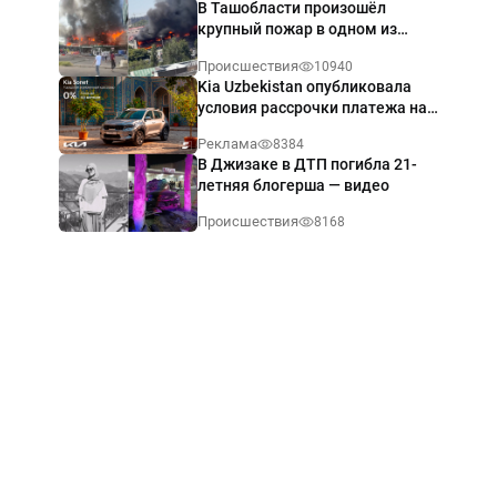
В Ташобласти произошёл
крупный пожар в одном из
магазинов — видео
Происшествия
10940
Kia Uzbekistan опубликовала
условия рассрочки платежа на
Kia Sonet со ставкой от 0%
Реклама
8384
годовых
В Джизаке в ДТП погибла 21-
летняя блогерша — видео
Происшествия
8168