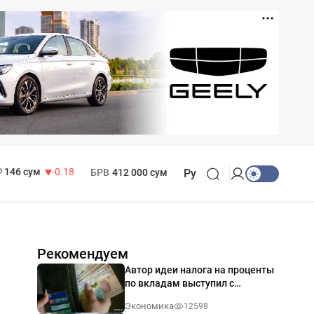
11 916 сум
28.92
13 749 сум
32.19
МРОТ
1 271 000 сум
146 сум
-0.18
БРВ
412 000 сум
Ру
Рекомендуем
Автор идеи налога на проценты
по вкладам выступил с
разъяснением
Экономика
12598