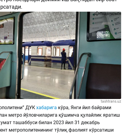
ўрсатади.
Поделиться
tashtrans.uz
ополитени” ДУК
хабарига
кўра, Янги йил байрами
лан метро йўловчиларига қўшимча қулайлик яратиш
кумат ташаббуси билан 2023 йил 31 декабрь
ент метрополитенининг тўлиқ фаолият кўрсатиши