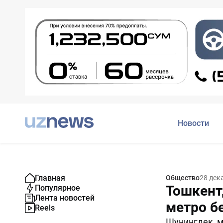
Новости
Главная
Общество
28 дек
Тошкент
Популярное
Лента новостей
метро б
Reels
Шунингдек, м