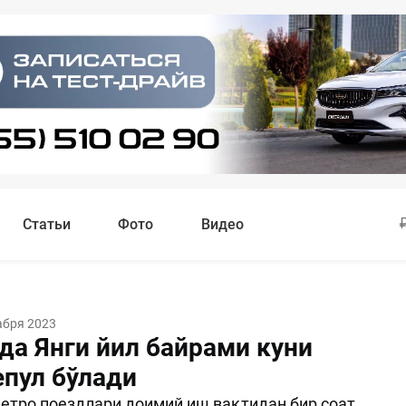
Статьи
Фото
Видео
абря 2023
да Янги йил байрами куни
епул бўлади
етро поездлари доимий иш вақтидан бир соат