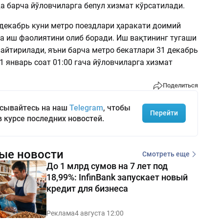
а барча йўловчиларга бепул хизмат кўрсатилади.
 декабрь куни метро поездлари ҳаракати доимий
а иш фаолиятини олиб боради. Иш вақтининг тугаши
узайтирилади, яъни барча метро бекатлари 31 декабрь
 1 январь соат 01:00 гача йўловчиларга хизмат
Поделиться
сывайтесь на наш
Telegram
, чтобы
Перейти
в курсе последних новостей.
ые новости
Смотреть еще
До 1 млрд сумов на 7 лет под
18,99%: InfinBank запускает новый
кредит для бизнеса
Реклама
4 августа 12:00