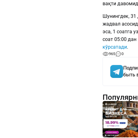
вақти давомид
Шунингдек, 31
жадвал асосид
эса, 1 соатга 
соат 05:00 дан
кўрсатади
.
965
0
Подпи
быть 
Популярн