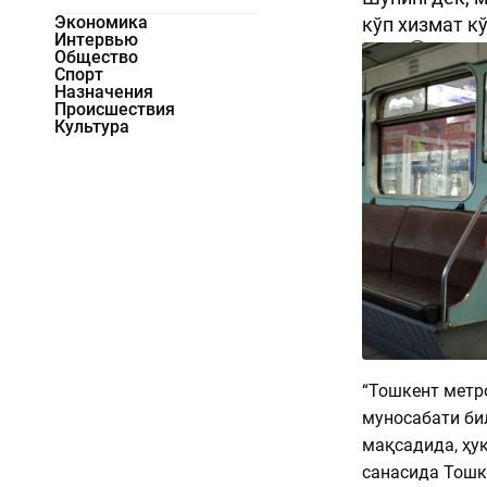
Экономика
кўп хизмат к
Интервью
965
0
Общество
Спорт
Назначения
Происшествия
Культура
“Тошкент метр
муносабати би
мақсадида, ҳу
санасида Тошк