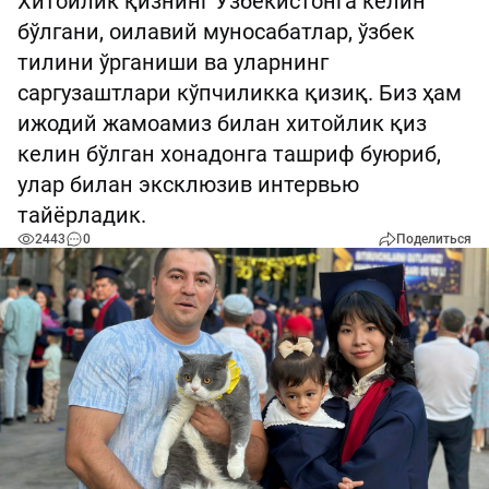
Хитойлик қизнинг Ўзбекистонга келин
бўлгани, оилавий муносабатлар, ўзбек
тилини ўрганиши ва уларнинг
саргузаштлари кўпчиликка қизиқ. Биз ҳам
ижодий жамоамиз билан хитойлик қиз
келин бўлган хонадонга ташриф буюриб,
улар билан эксклюзив интервью
тайёрладик.
2443
0
Поделиться