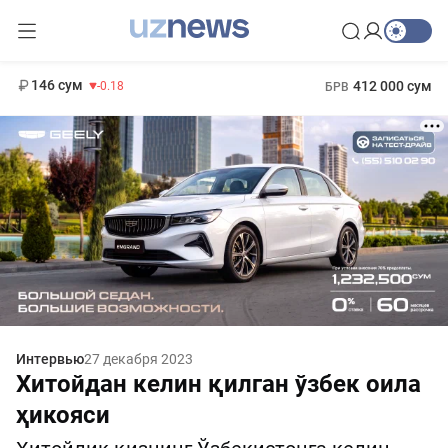
11 916 сум
28.92
13 749 сум
1 271 000 сум
32.19
МРОТ
146 сум
412 000 сум
-0.18
БРВ
Интервью
27 декабря 2023
Хитойдан келин қилган ўзбек оила
ҳикояси