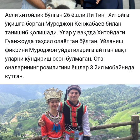
Асли хитойлик бўлган 26 ёшли Ли Тинг Хитойга
ўқишга борган Муроджон Кенжабаев билан
танишиб қолишади. Улар у вақтда Хитойдаги
Гуанжоуда таҳсил олаётган бўлган. Уйланиш
фикрини Муроджон уйдагиларига айтган вақт
уларни кўндириш осон бўлмаган. Ота-
оналарининг розилигини ёшлар 3 йил мобайнида
кутган.