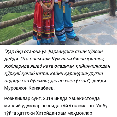
“Ҳар бир ота-она ўз фарзандига яхши бўлсин
дейди. Ота-онам ҳам Кумушни бизни қишлоқ
жойларида яшаб кета оладими, қийинчиликдан
қўрқиб қочиб кетса, кейин қариндош-уруғни
олдида гап бўламиз, деган хаёл ўтган”
,- дейди
Муроджон Кенжабаев.
Розиликлар сўнг, 2019 йилда Ўзбекистонда
миллий удумлар асосида тўй ўтказилган. Ушбу
тўйга ҳаттоки Хитойдан ҳам меҳмонлар