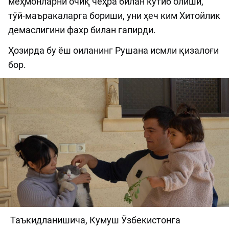
меҳмонларни очиқ чеҳра билан кутиб олиши,
тўй-маъракаларга бориши, уни ҳеч ким Хитойлик
демаслигини фахр билан гапирди.
Ҳозирда бу ёш оиланинг Рушана исмли қизалоғи
бор.
Таъкидланишича, Кумуш Ўзбекистонга