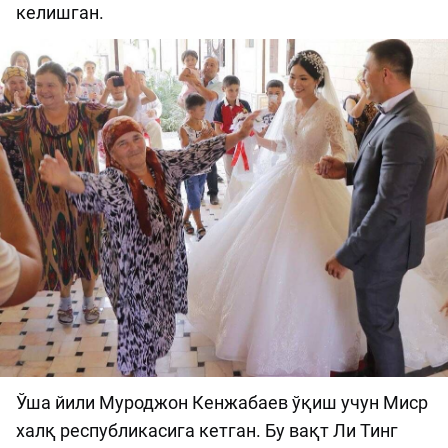
келишган.
Ўша йили Муроджон Кенжабаев ўқиш учун Миср
халқ республикасига кетган. Бу вақт Ли Тинг