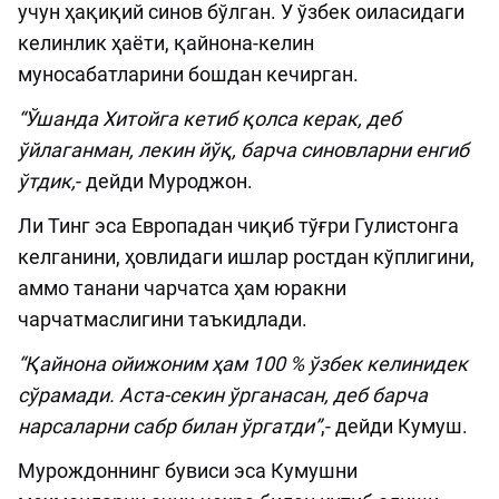
учун ҳақиқий синов бўлган. У ўзбек оиласидаги
келинлик ҳаёти, қайнона-келин
муносабатларини бошдан кечирган.
“Ўшанда Хитойга кетиб қолса керак, деб
ўйлаганман, лекин йўқ, барча синовларни енгиб
ўтдик,
- дейди Муроджон.
Ли Тинг эса Европадан чиқиб тўғри Гулистонга
келганини, ҳовлидаги ишлар ростдан кўплигини,
аммо танани чарчатса ҳам юракни
чарчатмаслигини таъкидлади.
“Қайнона ойижоним ҳам 100 % ўзбек келинидек
сўрамади. Аста-секин ўрганасан, деб барча
нарсаларни сабр билан ўргатди”
,- дейди Кумуш.
Мурождоннинг бувиси эса Кумушни