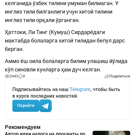
келганида ўзбек тилини умуман билмаган. У
инглиз тили билганлиги учун хитой тилини
инглиз тили орқали ўрганган.
Ҳаттоки, Ли Тинг (Кумуш) Сирдарёдаги
мактабда болаларга хитой тилидан бепул дарс
берган.
Аммо ёш оила болаларга билим улашиш йўлида
кўп синовли кунларга ҳам дуч келган.
2443
0
Поделиться
Подписывайтесь на наш
Telegram
, чтобы быть
в курсе последних новостей.
Перейти
Рекомендуем
Автор идеи налога на проценты по