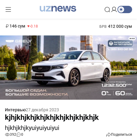
11 916 сум
28.92
13 749 сум
1 271 000 сум
32.19
МРОТ
146 сум
412 000 сум
-0.18
БРВ
Интервью
27 декабря 2023
kjhjkhjkhjkhjkhjkhjkhjkhjkhjk
hjkhjkhjkyuiyuiyuiyui
392
0
Поделиться