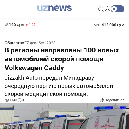
11 887 сум
-55.49
13 717 сум
1 271 000 сум
-25.83
МРОТ
146 сум
412 000 сум
-1.05
БРВ
Общество
27 декабря 2023
В регионы направлены 100 новых
автомобилей скорой помощи
Volkswagen Caddy
Jizzakh Auto передал Минздраву
очередную партию новых автомобилей
скорой медицинской помощи.
1148
0
Поделиться