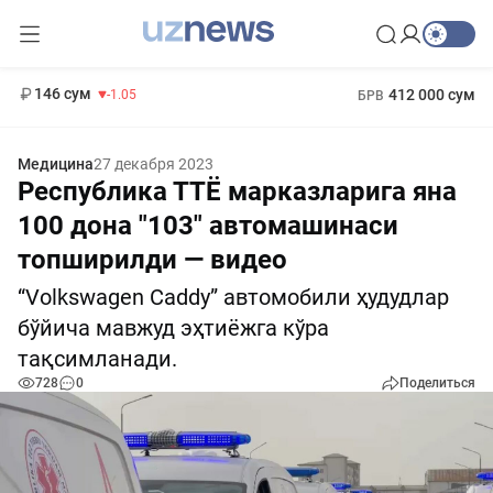
11 887 сум
-55.49
13 717 сум
1 271 000 сум
-25.83
МРОТ
146 сум
412 000 сум
-1.05
БРВ
Медицина
27 декабря 2023
Республика ТТЁ марказларига яна
100 дона "103" автомашинаси
топширилди — видео
“Volkswagen Caddy” автомобили ҳудудлар
бўйича мавжуд эҳтиёжга кўра
тақсимланади.
728
0
Поделиться