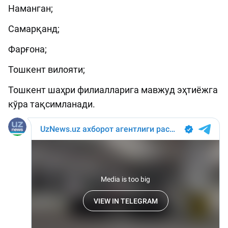
Наманган;
Самарқанд;
Фарғона;
Тошкент вилояти;
Тошкент шаҳри филиалларига мавжуд эҳтиёжга
кўра тақсимланади.