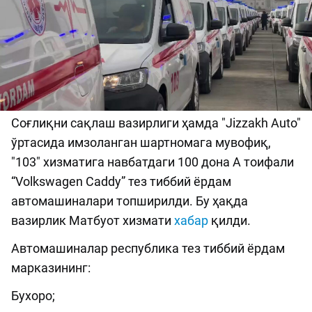
Соғлиқни сақлаш вазирлиги ҳамда "Jizzakh Auto"
ўртасида имзоланган шартномага мувофиқ,
"103" хизматига навбатдаги 100 дона А тоифали
“Volkswagen Caddy” тез тиббий ёрдам
автомашиналари топширилди. Бу ҳақда
вазирлик Матбуот хизмати
хабар
қилди.
Автомашиналар республика тез тиббий ёрдам
марказининг:
Бухоро;