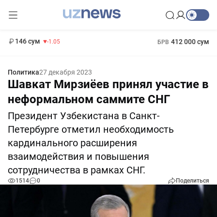
11 887 сум
-55.49
13 717 сум
1 271 000 сум
-25.83
МРОТ
146 сум
412 000 сум
-1.05
БРВ
Политика
27 декабря 2023
Шавкат Мирзиёев принял участие в
неформальном саммите СНГ
Президент Узбекистана в Санкт-
Петербурге отметил необходимость
кардинального расширения
взаимодействия и повышения
сотрудничества в рамках СНГ.
1514
0
Поделиться