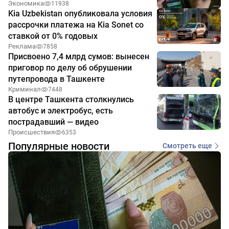
Экономика
11938
Kia Uzbekistan опубликовала условия
рассрочки платежа на Kia Sonet со
ставкой от 0% годовых
Реклама
7858
Присвоено 7,4 млрд сумов: вынесен
приговор по делу об обрушении
путепровода в Ташкенте
Криминал
7448
В центре Ташкента столкнулись
автобус и электробус, есть
пострадавший — видео
Происшествия
6353
Популярные новости
Смотреть еще