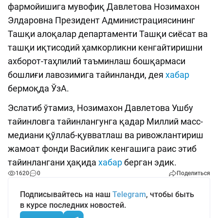
фармойишига мувофиқ Давлетова Нозимахон
Элдаровна Президент Администрациясининг
Ташқи алоқалар департаменти Ташқи сиёсат ва
ташқи иқтисодий ҳамкорликни кенгайтиришни
ахборот-таҳлилий таъминлаш бошқармаси
бошлиғи лавозимига тайинланди, дея
хабар
бермоқда ЎзА.
Эслатиб ўтамиз, Нозимахон Давлетова Ушбу
тайинловга тайинлангунга қадар Миллий масс-
медиани қўллаб-қувватлаш ва ривожлантириш
жамоат фонди Васийлик кенгашига раис этиб
тайинлангани ҳақида
хабар
берган эдик.
1620
0
Поделиться
Подписывайтесь на наш
Telegram
, чтобы быть
в курсе последних новостей.