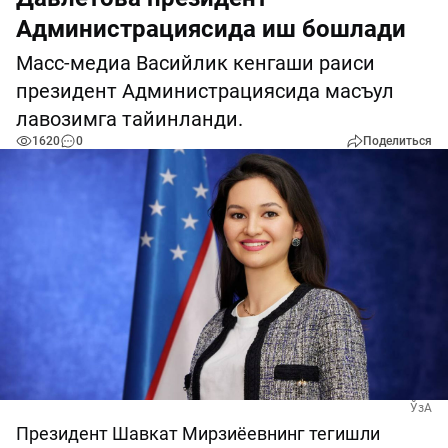
Администрациясида иш бошлади
Масс-медиа Васийлик кенгаши раиси
президент Администрациясида масъул
лавозимга тайинланди.
1620
0
Поделиться
ЎзА
Президент Шавкат Мирзиёевнинг тегишли