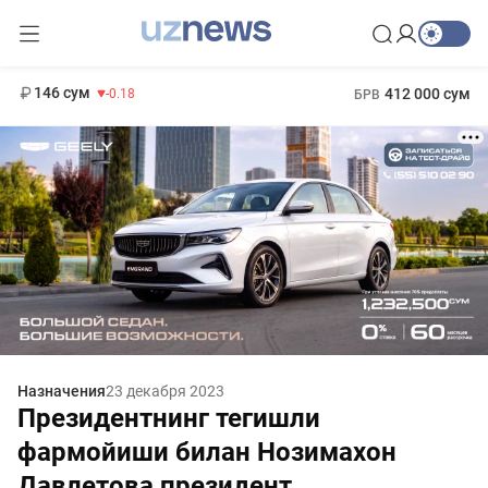
11 916 сум
28.92
13 749 сум
1 271 000 сум
32.19
МРОТ
146 сум
412 000 сум
-0.18
БРВ
Назначения
23 декабря 2023
Президентнинг тегишли
фармойиши билан Нозимахон
Давлетова президент