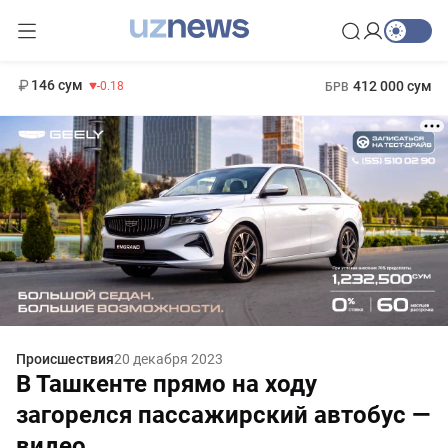
11 916 сум
28.92
13 749 сум
1 271 000 сум
32.19
МРОТ
146 сум
412 000 сум
-0.18
БРВ
Происшествия
20 декабря 2023
В Ташкенте прямо на ходу
загорелся пассажирский автобус —
видео