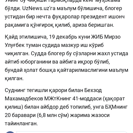
бўлди. UzNews.uz'га маълум бўлишича, блогер
устидан бир нечта фуқаролар президент ишонч
рақамига қўнғироқ қилиб, ариза беришган.
Қайд этилишича, 19 декабрь куни ЖИБ Мирзо
Улуғбек туман судида мазкур иш кўриб
чиқилган. Судда блогер бу сўзларни жахл устида
айтиб юборганини ва айбига иқрор бўлиб,
бундай ҳолат бошқа қайтарилмаслигини маълум
қилган.
Суднинг тегишли қарори билан Бехзод
Махамадбеков МЖтКнинг 41-моддаси (ҳақорат
қилиш) билан айбдор деб топилиб, унга БҲМнинг
20 баравари (6,8 млн сўм) жарима жазоси
тайинланган.