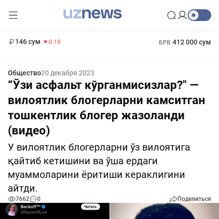
11 916 сум
28.92
13 749 сум
1 271 000 сум
32.19
МРОТ
146 сум
412 000 сум
-0.18
БРВ
Общество
20 декабря 2023
“Ўзи асфальт кўрганмисизлар?" —
вилоятлик блогерларни камситган
тошкентлик блогер жазоланди
(видео)
У вилоятлик блогерларни ўз вилоятига
қайтиб кетишини ва ўша ердаги
муаммоларини ёритиши кераклигини
айтди.
7662
0
Поделиться