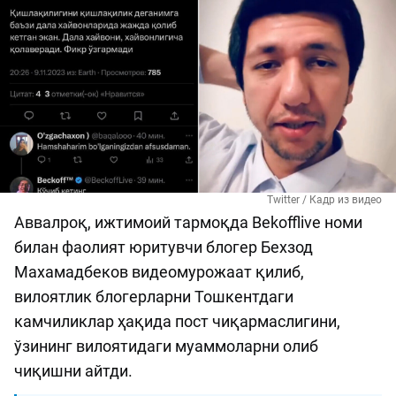
Twitter / Кадр из видео
Аввалроқ, ижтимоий тармоқда Bekofflive номи
билан фаолият юритувчи блогер Бехзод
Махамадбеков видеомурожаат қилиб,
вилоятлик блогерларни Тошкентдаги
камчиликлар ҳақида пост чиқармаслигини,
ўзининг вилоятидаги муаммоларни олиб
чиқишни айтди.