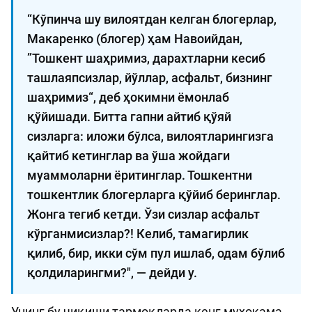
“Кўпинча шу вилоятдан келган блогерлар,
Макаренко (блогер) ҳам Навоийдан,
”Тошкент шаҳримиз, дарахтларни кесиб
ташлаяпсизлар, йўллар, асфальт, бизнинг
шаҳримиз“, деб ҳокимни ёмонлаб
қўйишади. Битта гапни айтиб қўяй
сизларга: иложи бўлса, вилоятларингизга
қайтиб кетинглар ва ўша жойдаги
муаммоларни ёритинглар. Тошкентни
тошкентлик блогерларга қўйиб беринглар.
Жонга тегиб кетди. Ўзи сизлар асфальт
кўрганмисизлар?! Келиб, тамагирлик
қилиб, бир, икки сўм пул ишлаб, одам бўлиб
қолдиларингми?", — дейди у.
Унинг бу чиқиши тармоқларда кенг муҳокама