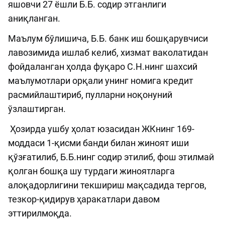
яшовчи 27 ёшли Б.Б. содир этганлиги
аниқланган.
Маълум бўлишича, Б.Б. банк иш бошқарувчиси
лавозимида ишлаб келиб, хизмат ваколатидан
фойдаланган ҳолда фуқаро С.Н.нинг шахсий
маълумотлари орқали унинг номига кредит
расмийлаштириб, пулларни ноқонуний
ўзлаштирган.
Ҳозирда ушбу ҳолат юзасидан ЖКнинг 169-
моддаси 1-қисми банди билан жиноят иши
қўзғатилиб, Б.Б.нинг содир этилиб, фош этилмай
қолган бошқа шу турдаги жиноятларга
алоқадорлигини текшириш мақсадида тергов,
тезкор-қидирув ҳаракатлари давом
эттирилмоқда.