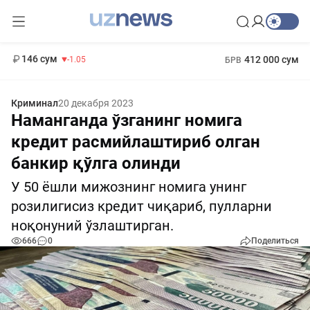
11 887 сум
-55.49
13 717 сум
1 271 000 сум
-25.83
МРОТ
146 сум
412 000 сум
-1.05
БРВ
Криминал
20 декабря 2023
Наманганда ўзганинг номига
кредит расмийлаштириб олган
банкир қўлга олинди
У 50 ёшли мижознинг номига унинг
розилигисиз кредит чиқариб, пулларни
ноқонуний ўзлаштирган.
666
0
Поделиться