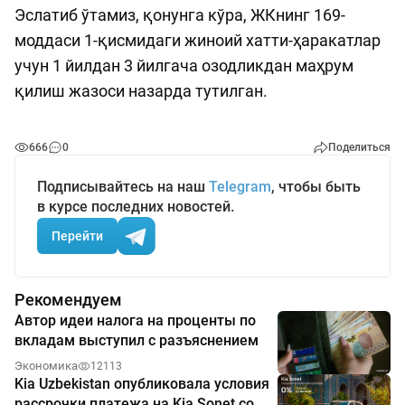
Эслатиб ўтамиз, қонунга кўра, ЖКнинг 169-
моддаси 1-қисмидаги жиноий хатти-ҳаракатлар
учун 1 йилдан 3 йилгача озодликдан маҳрум
қилиш жазоси назарда тутилган.
666
0
Поделиться
Подписывайтесь на наш
Telegram
, чтобы быть
в курсе последних новостей.
Перейти
Рекомендуем
Автор идеи налога на проценты по
вкладам выступил с разъяснением
Экономика
12113
Kia Uzbekistan опубликовала условия
рассрочки платежа на Kia Sonet со