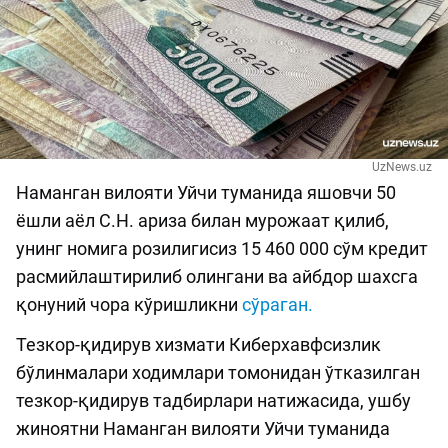
UzNews.uz
Наманган вилояти Уйчи туманида яшовчи 50
ёшли аёл С.Н. ариза билан мурожаат қилиб,
унинг номига розилигисиз 15 460 000 сўм кредит
расмийлаштирилиб олингани ва айбдор шахсга
қонуний чора кўришликни
сўраган.
Тезкор-қидирув хизмати Киберхавфсизлик
бўлинмалари ходимлари томонидан ўтказилган
тезкор-қидирув тадбирлари натижасида, ушбу
жиноятни Наманган вилояти Уйчи туманида