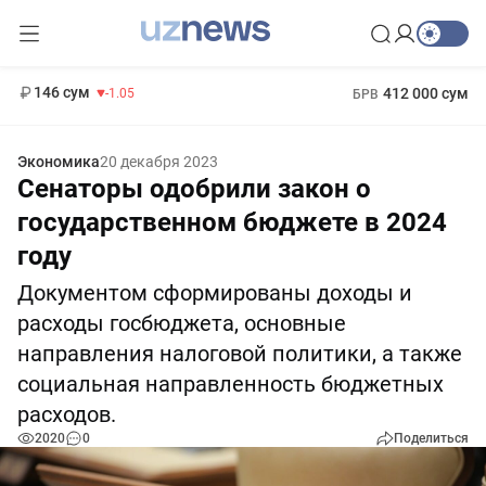
11 887 сум
-55.49
13 717 сум
1 271 000 сум
-25.83
МРОТ
146 сум
412 000 сум
-1.05
БРВ
Экономика
20 декабря 2023
Сенаторы одобрили закон о
государственном бюджете в 2024
году
Документом сформированы доходы и
расходы госбюджета, основные
направления налоговой политики, а также
социальная направленность бюджетных
расходов.
2020
0
Поделиться