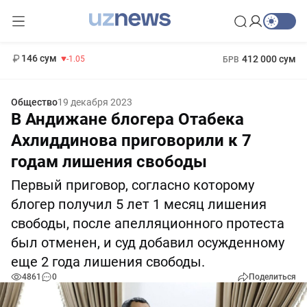
11 887 сум
-55.49
13 717 сум
1 271 000 сум
-25.83
МРОТ
146 сум
412 000 сум
-1.05
БРВ
Общество
19 декабря 2023
В Андижане блогера Отабека
Ахлиддинова приговорили к 7
годам лишения свободы
Первый приговор, согласно которому
блогер получил 5 лет 1 месяц лишения
свободы, после апелляционного протеста
был отменен, и суд добавил осужденному
еще 2 года лишения свободы.
4861
0
Поделиться