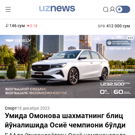
11 916 сум
28.92
13 749 сум
1 271 000 сум
32.19
МРОТ
146 сум
412 000 сум
-0.18
БРВ
Спорт
18 декабря 2023
Умида Омонова шахматнинг блиц
йўналишида Осиё чемпиони бўлди