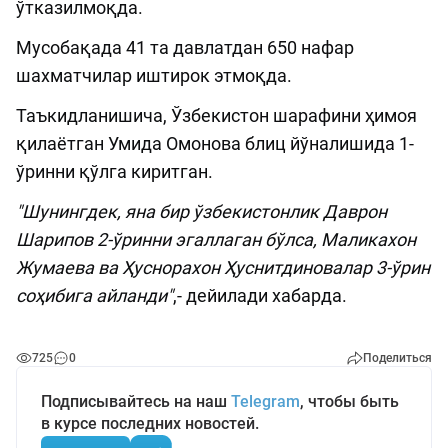
ўтказилмоқда.
Мусобақада 41 та давлатдан 650 нафар
шахматчилар иштирок этмоқда.
Таъкидланишича, Ўзбекистон шарафини ҳимоя
қилаётган Умида Омонова блиц йўналишида 1-
ўринни қўлга киритган.
"Шунингдек, яна бир ўзбекистонлик Даврон
Шарипов 2-ўринни эгаллаган бўлса, Маликахон
Жумаева ва Ҳуснорахон Ҳуснитдиновалар 3-ўрин
соҳибига айланди"
,- дейилади хабарда.
725
0
Поделиться
Подписывайтесь на наш
Telegram
, чтобы быть
в курсе последних новостей.