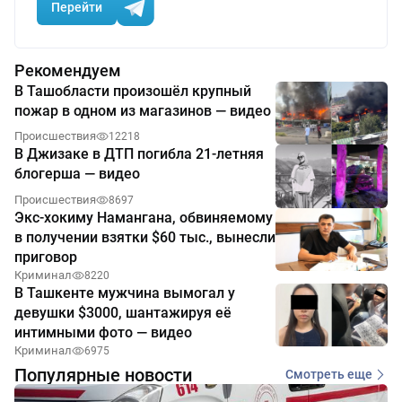
Перейти
Рекомендуем
В Ташобласти произошёл крупный
пожар в одном из магазинов — видео
Происшествия
12218
В Джизаке в ДТП погибла 21-летняя
блогерша — видео
Происшествия
8697
Экс-хокиму Намангана, обвиняемому
в получении взятки $60 тыс., вынесли
приговор
Криминал
8220
В Ташкенте мужчина вымогал у
девушки $3000, шантажируя её
интимными фото — видео
Криминал
6975
Популярные новости
Смотреть еще