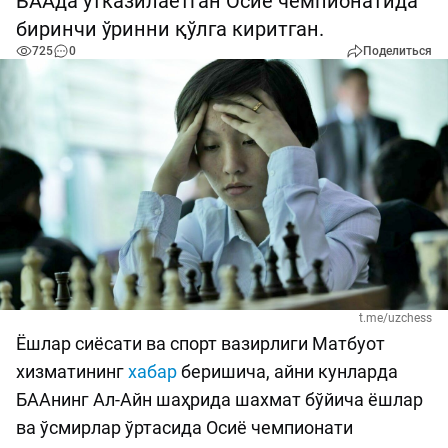
БААда ўтказилаётган Осиё чемпионатида
биринчи ўринни қўлга киритган.
725
0
Поделиться
t.me/uzchess
Ёшлар сиёсати ва спорт вазирлиги Матбуот
хизматининг
хабар
беришича, айни кунларда
БААнинг Ал-Айн шаҳрида шахмат бўйича ёшлар
ва ўсмирлар ўртасида Осиё чемпионати