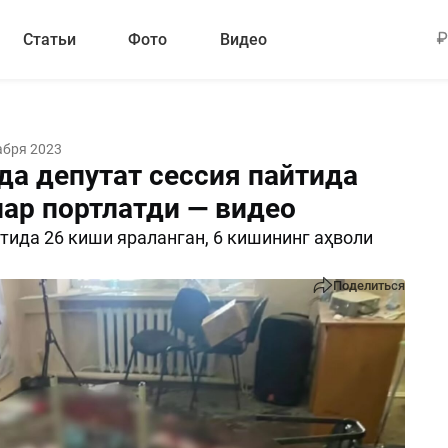
Статьи
Фото
Видео
абря 2023
да депутат сессия пайтида
лар портлатди — видео
тида 26 киши яраланган, 6 кишининг аҳволи
Поделиться