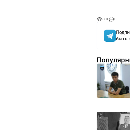
801
0
Подпи
быть 
Популярн