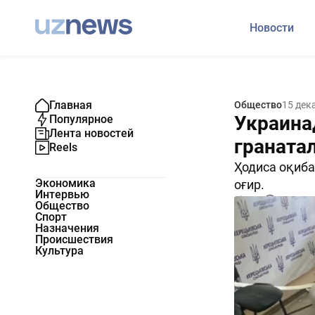
Новости
Главная
Общество
15 дек
Украина
Популярное
Лента новостей
граната
Reels
Ҳодиса оқиба
Экономика
оғир.
Интервью
801
0
Общество
Спорт
Назначения
Происшествия
Культура