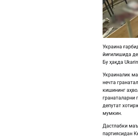
Украина ғарби
йиғилишида де
Бу ҳақда Ukari
Украиналик маҳ
нечта гранатал
кишининг аҳво
гранаталарни п
депутат хотир
мумкин.
Дастлабки маъл
партиясидан К