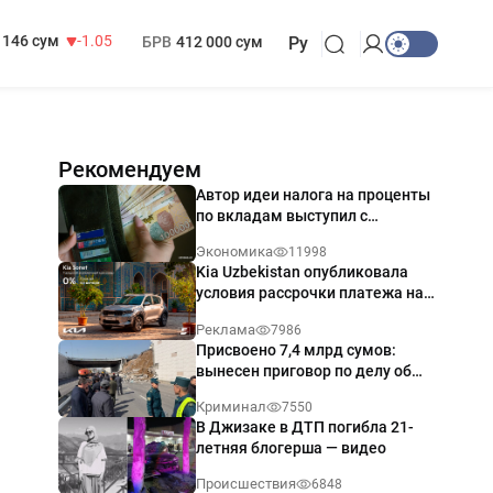
13 717 сум
-25.83
МРОТ
1 271 000 сум
146 сум
-1.05
БРВ
412 000 сум
Ру
Рекомендуем
Автор идеи налога на проценты
по вкладам выступил с
разъяснением
Экономика
11998
Kia Uzbekistan опубликовала
условия рассрочки платежа на
Kia Sonet со ставкой от 0%
Реклама
7986
годовых
Присвоено 7,4 млрд сумов:
вынесен приговор по делу об
обрушении путепровода в
Криминал
7550
Ташкенте
В Джизаке в ДТП погибла 21-
летняя блогерша — видео
Происшествия
6848