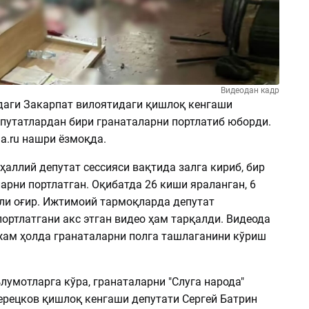
Видеодан кадр
даги Закарпат вилоятидаги қишлоқ кенгаши
путатлардан бири гранаталарни портлатиб юборди.
na.ru нашри ёзмоқда.
аллий депутат сессияси вақтида залга кириб, бир
арни портлатган. Оқибатда 26 киши яраланган, 6
ли оғир. Ижтимоий тармоқларда депутат
ортлатгани акс этган видео ҳам тарқалди. Видеода
жам ҳолда гранаталарни полга ташлаганини кўриш
умотларга кўра, гранаталарни "Слуга народа"
ерецков қишлоқ кенгаши депутати Сергей Батрин