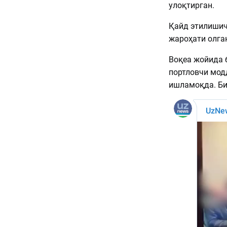
улоқтирган.
Қайд этилишича
жароҳати олга
Воқеа жойида б
портловчи мод
ишламоқда. Би