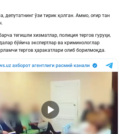
, депутатнинг ўзи тирик қолган. Аммо, оғир тан
н.
арча тегишли хизматлар, полиция тергов гуруҳи,
далар бўйича экспертлар ва криминологлар
рламчи тергов ҳаракатлари олиб борилмоқда.