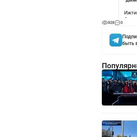
828
0
Подпи
быть 
Популярн