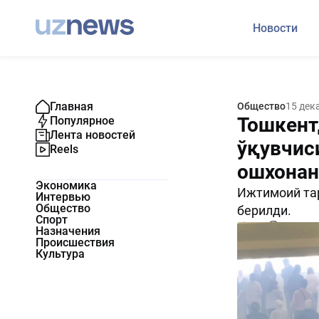
Новости
Главная
Общество
15 дек
Тошкент
Популярное
Лента новостей
ўқувчис
Reels
ошхонан
Экономика
Ижтимоий тар
Интервью
Общество
берилди.
Спорт
828
0
Назначения
Происшествия
Культура