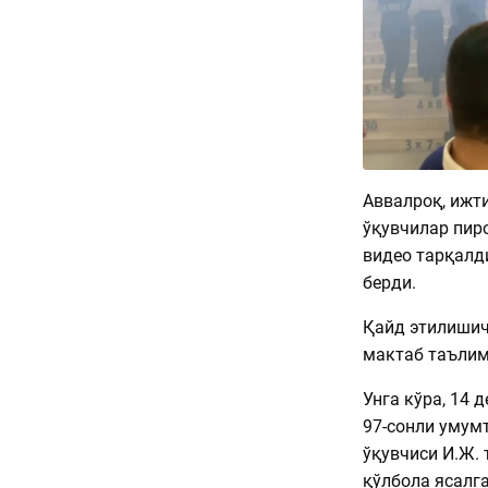
Аввалроқ, ижт
ўқувчилар пир
видео тарқалд
берди.
Қайд этилишич
мактаб таълим
Унга кўра, 14 
97-сонли умум
ўқувчиси И.Ж.
қўлбола ясалга