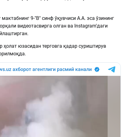
 мактабнинг 9-"В" синф ўқувчиси А.А. эса ўзининг
орқали видеотасвирга олган ва Instagram'даги
йлаштирган.
р ҳолат юзасидан терговга қадар суриштирув
орилмоқда.