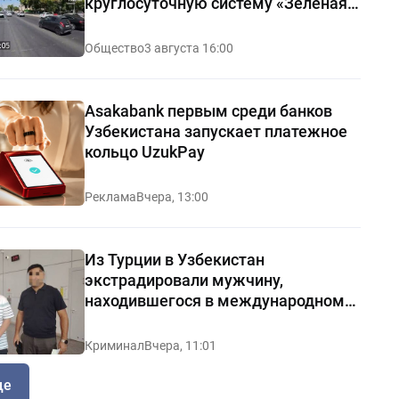
круглосуточную систему «Зелёная
волна»
Общество
3 августа 16:00
Asakabank первым среди банков
Узбекистана запускает платежное
кольцо UzukPay
Реклама
Вчера, 13:00
Из Турции в Узбекистан
экстрадировали мужчину,
находившегося в международном
розыске
Криминал
Вчера, 11:01
ще