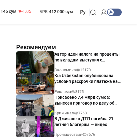
13 717 сум
-25.83
МРОТ
1 271 000 сум
146 сум
-1.05
БРВ
412 000 сум
Ру
Рекомендуем
Автор идеи налога на проценты
по вкладам выступил с
разъяснением
Экономика
12170
Kia Uzbekistan опубликовала
условия рассрочки платежа на
Kia Sonet со ставкой от 0%
Реклама
8175
годовых
Присвоено 7,4 млрд сумов:
вынесен приговор по делу об
обрушении путепровода в
Криминал
7768
Ташкенте
В Джизаке в ДТП погибла 21-
летняя блогерша — видео
Происшествия
7576