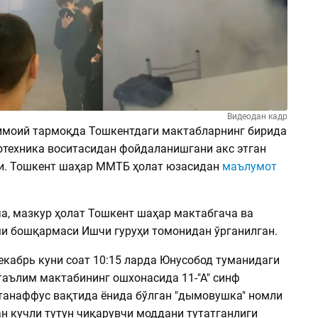
Видеодан кадр
имоий тармоқда Тошкентдаги мактабларнинг бирида
отехника воситасидан фойдаланишгани акс этган
и. Тошкент шаҳар ММТБ ҳолат юзасидан
маълумот
а, мазкур ҳолат Тошкент шаҳар мактабгача ва
и бошқармаси Ишчи гуруҳи томонидан ўрганилган.
декабрь куни соат 10:15 ларда Юнусобод туманидаги
таълим мактабининг ошхонасида 11-"А" синф
 танаффус вақтида ёнида бўлган "дымовушка" номли
н кучли тутун чиқарувчи моддани тутатганлиги