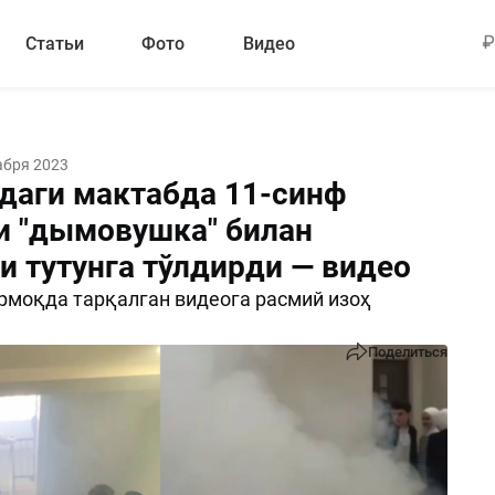
Статьи
Фото
Видео
абря 2023
даги мактабда 11-синф
и "дымовушка" билан
и тутунга тўлдирди — видео
моқда тарқалган видеога расмий изоҳ
Поделиться