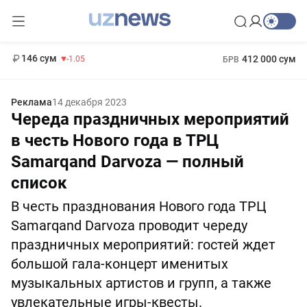
11 887 сум
-55.49
13 717 сум
1 271 000 сум
-25.83
МРОТ
146 сум
412 000 сум
-1.05
БРВ
Реклама
14 декабря 2023
Череда праздничных мероприятий
в честь Нового года в ТРЦ
Samarqand Darvoza — полный
список
В честь празднования Нового года ТРЦ
Samarqand Darvoza проводит череду
праздничных мероприятий: гостей ждет
большой гала-концерт именитых
музыкальных артистов и групп, а также
увлекательные игры-квесты.