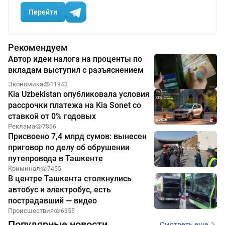
Перейти
Рекомендуем
Автор идеи налога на проценты по
вкладам выступил с разъяснением
Экономика
11943
Kia Uzbekistan опубликовала условия
рассрочки платежа на Kia Sonet со
ставкой от 0% годовых
Реклама
7866
Присвоено 7,4 млрд сумов: вынесен
приговор по делу об обрушении
путепровода в Ташкенте
Криминал
7455
В центре Ташкента столкнулись
автобус и электробус, есть
пострадавший — видео
Происшествия
6355
Популярные новости
Смотреть еще