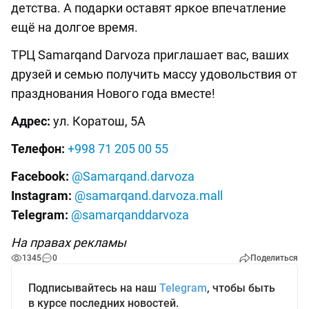
детства. А подарки оставят яркое впечатление
ещё на долгое время.
ТРЦ Samarqand Darvoza приглашает вас, ваших
друзей и семью получить массу удовольствия от
празднования Нового года вместе!
Адрес:
ул. Коратош, 5А
Телефон:
+998 71 205 00 55
Facebook:
@Samarqand.darvoza
Instagram:
@
samarqand.darvoza.mall
Telegram:
@samarqanddarvoza
На правах рекламы
1345
0
Поделиться
Подписывайтесь на наш
Telegram
, чтобы быть
в курсе последних новостей.