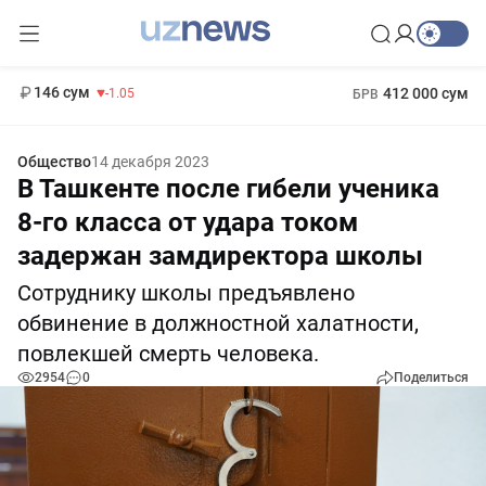
11 887 сум
-55.49
13 717 сум
1 271 000 сум
-25.83
МРОТ
146 сум
412 000 сум
-1.05
БРВ
Общество
14 декабря 2023
В Ташкенте после гибели ученика
8-го класса от удара током
задержан замдиректора школы
Сотруднику школы предъявлено
обвинение в должностной халатности,
повлекшей смерть человека.
2954
0
Поделиться