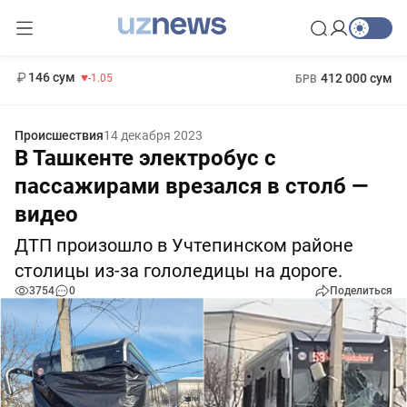
11 887 сум
-55.49
13 717 сум
1 271 000 сум
-25.83
МРОТ
146 сум
412 000 сум
-1.05
БРВ
Происшествия
14 декабря 2023
В Ташкенте электробус с
пассажирами врезался в столб —
видео
ДТП произошло в Учтепинском районе
столицы из-за гололедицы на дороге.
3754
0
Поделиться