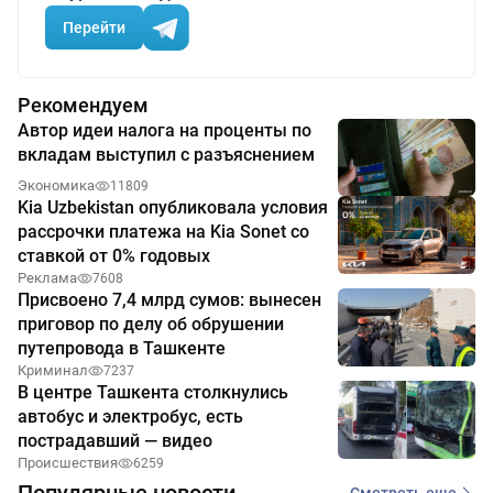
Перейти
Рекомендуем
Автор идеи налога на проценты по
вкладам выступил с разъяснением
Экономика
11809
Kia Uzbekistan опубликовала условия
рассрочки платежа на Kia Sonet со
ставкой от 0% годовых
Реклама
7608
Присвоено 7,4 млрд сумов: вынесен
приговор по делу об обрушении
путепровода в Ташкенте
Криминал
7237
В центре Ташкента столкнулись
автобус и электробус, есть
пострадавший — видео
Происшествия
6259
Смотреть еще