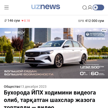
11 916 сум
28.92
13 749 сум
1 271 000 сум
32.19
МРОТ
146 сум
412 000 сум
-0.18
БРВ
Общество
13 декабря 2023
Бухорода ЙПХ ходимини видеога
олиб, тарқатган шахслар жазога
тортилди — видео