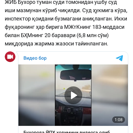
ЖИБ Бухоро туман суди томонидан ушбу суд
иши мазмунан кўриб чиқилди. Суд ҳукмига кўра,
инспектор қоидани бузмагани аниқланган. Икки
фуқаронинг ҳар бирига МЖтКнинг 183-моддаси
билан БҲМнинг 20 баравари (6,8 млн сўм)
миқдорида жарима жазоси тайинланган.