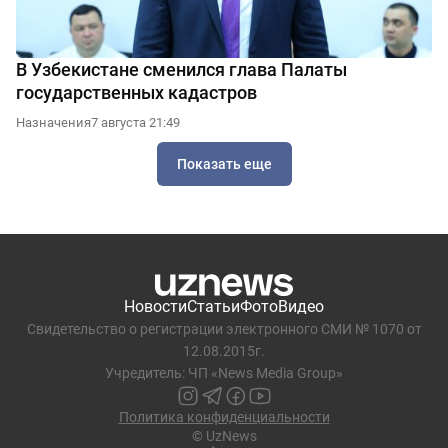
В Узбекистане сменился глава Палаты
государственных кадастров
Назначения
7 августа 21:49
Показать еще
Новости
Статьи
Фото
Видео
Свидетельство о регистрации электронного СМИ № 1070 от
12.08.2015г.
Учредитель: ЧП «News Media Group»
Политика конфиденциальности
© UzNews