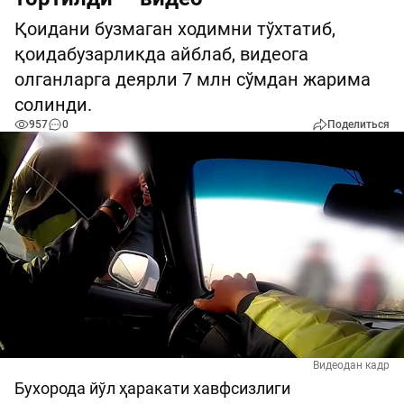
Қоидани бузмаган ходимни тўхтатиб,
қоидабузарликда айблаб, видеога
олганларга деярли 7 млн сўмдан жарима
солинди.
957
0
Поделиться
Видеодан кадр
Бухорода йўл ҳаракати хавфсизлиги