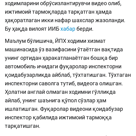
ходимларини обрўсизлантирувчи видео олиб,
ижтимоий тармоқларда тарқатган ҳамда
ҳақоратлаган икки нафар шахслар жазоланди.
Бу ҳақда вилоят ИИБ
хабар
берди.
Маълум бўлишича, ЙПХ ходими хизмат
машинасида ўз вазифасини ўтаётган вақтида
унинг ортидан ҳаракатланаётган бошқа бир
автомобиль ичидаги фуқаролар инспекторни
қоидабузарликда айблаб, тўхтатишган. Тўхтаган
инспекторни саволга тутиб, видеога олишган.
Ҳолатни англай олмаган ходимни гўлликда
айлаб, унинг шаънига қўпол сўзлар ҳам
ишлатишган. Фуқаролар видеони қоидабузар
инспектор қабилида ижтимоий тармоққа
тарқатишган.