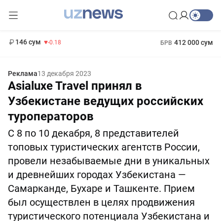
11 916 сум
28.92
13 749 сум
1 271 000 сум
32.19
МРОТ
146 сум
412 000 сум
-0.18
БРВ
Реклама
13 декабря 2023
Asialuxe Travel принял в
Узбекистане ведущих российских
туроператоров
С 8 по 10 декабря, 8 представителей
топовых туристических агентств России,
провели незабываемые дни в уникальных
и древнейших городах Узбекистана —
Самарканде, Бухаре и Ташкенте. Прием
был осуществлен в целях продвижения
туристического потенциала Узбекистана и