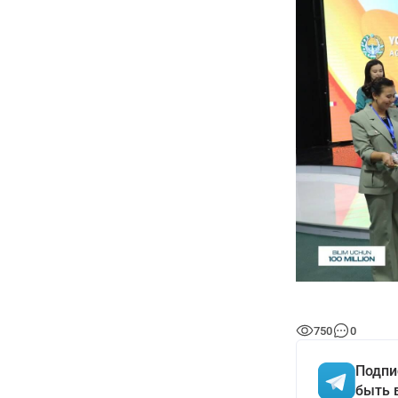
750
0
Подпи
быть 