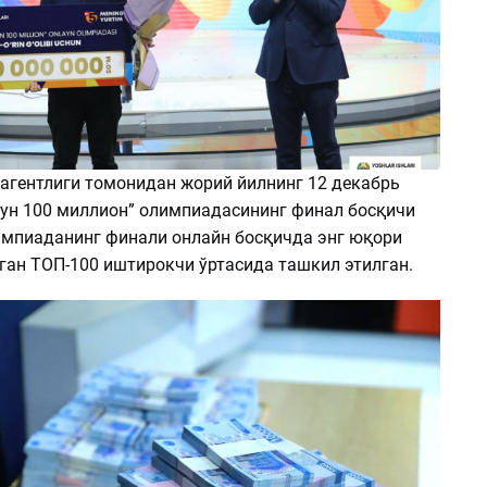
агентлиги томонидан жорий йилнинг 12 декабрь
чун 100 миллион” олимпиадасининг финал босқичи
импиаданинг финали онлайн босқичда энг юқори
ган ТОП-100 иштирокчи ўртасида ташкил этилган.