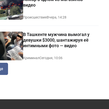
видео
Происшествия
Вчера, 14:28
В Ташкенте мужчина вымогал у
девушки $3000, шантажируя её
интимными фото — видео
Криминал
Сегодня, 10:06
ще