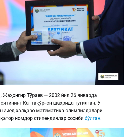
, Жаҳонгир Тўраев — 2002 йил 26 январда
оятининг Каттақўрғон шаҳрида туғилган. У
ан зиёд халқаро математика олимпиадалари
 қатор номдор стипендиялар соҳиби
бўлган.