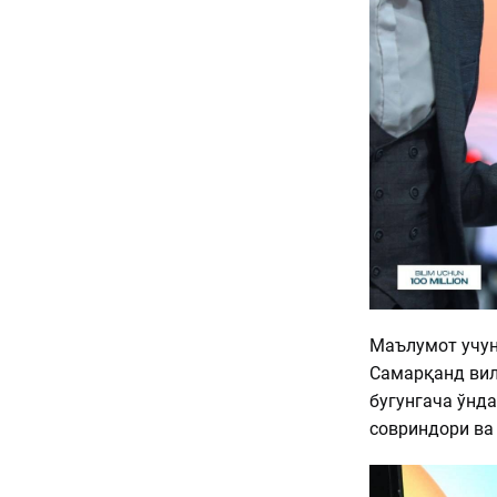
Маълумот учун
Самарқанд вил
бугунгача ўнд
совриндори ва