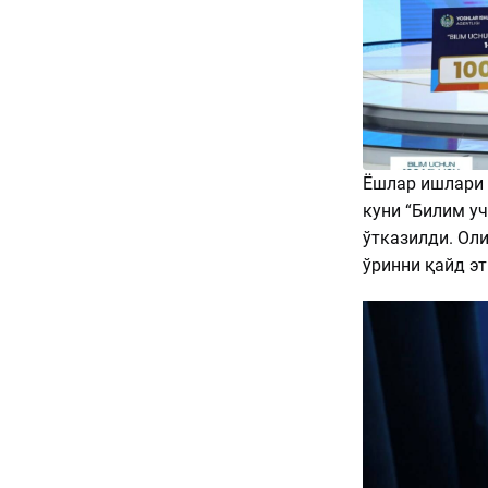
Ёшлар ишлари 
куни “Билим у
ўтказилди. Ол
ўринни қайд эт