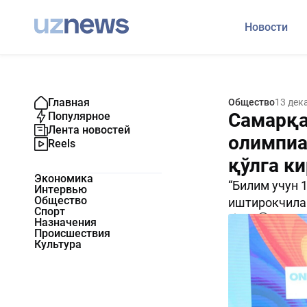
Новости
Главная
Общество
13 дек
Самарқа
Популярное
Лента новостей
олимпиа
Reels
қўлга к
Экономика
“Билим учун 
Интервью
Общество
иштирокчилар
Спорт
750
0
Назначения
Происшествия
Культура