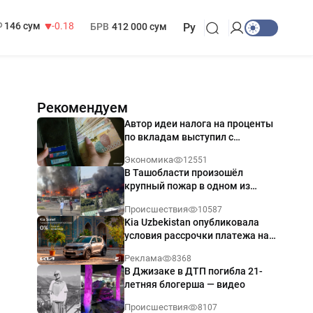
13 749 сум
32.19
МРОТ
1 271 000 сум
146 сум
-0.18
БРВ
412 000 сум
Ру
Рекомендуем
Автор идеи налога на проценты
по вкладам выступил с
разъяснением
Экономика
12551
В Ташобласти произошёл
крупный пожар в одном из
магазинов — видео
Происшествия
10587
Kia Uzbekistan опубликовала
условия рассрочки платежа на
Kia Sonet со ставкой от 0%
Реклама
8368
годовых
В Джизаке в ДТП погибла 21-
летняя блогерша — видео
Происшествия
8107