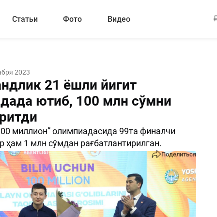
Статьи
Фото
Видео
абря 2023
ндлик 21 ёшли йигит
дада ютиб, 100 млн сўмни
иритди
100 миллион” олимпиадасида 99та финалчи
 ҳам 1 млн сўмдан рағбатлантирилган.
Поделиться