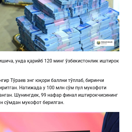
шича, унда қарийб 120 минг ўзбекистонлик иштирок
гир Тўраев энг юқори баллни тўплаб, биринчи
иритган. Натижада у 100 млн сўм пул мукофоти
анган. Шунингдек, 99 нафар финал иштирокчисининг
лн сўмдан мукофот берилган.