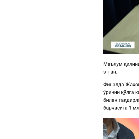
Маълум қилини
этган.
Финалда Жаҳон
ўринни қўлга к
билан тақдирл
барчасига 1 м