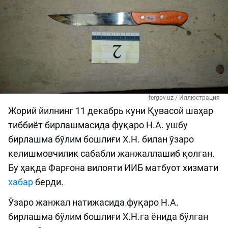
tergov.uz / Иллюстрация
Жорий йилнинг 11 декабрь куни Қувасой шаҳар
тиббиёт бирлашмасида фуқаро Н.А. ушбу
бирлашма бўлим бошлиғи Х.Н. билан ўзаро
келишмовчилик сабабли жанжаллашиб қолган.
Бу ҳақда Фарғона вилояти ИИБ матбуот хизмати
хабар
берди.
Ўзаро жанжал натижасида фуқаро Н.А.
бирлашма бўлим бошлиғи Х.Н.га ёнида бўлган