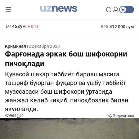
11 916 сум
28.92
13 749 сум
1 271 000 сум
32.19
МРОТ
146 сум
412 000 сум
-0.18
БРВ
Криминал
12 декабря 2023
Фарғонада эркак бош шифокорни
пичоқлади
Қувасой шаҳар тиббиёт бирлашмасига
ташриф буюрган фуқаро ва ушбу тиббиёт
муассасаси бош шифокори ўртасида
жанжал келиб чиқиб, пичоқбозлик билан
якунланди.
965
0
Поделиться