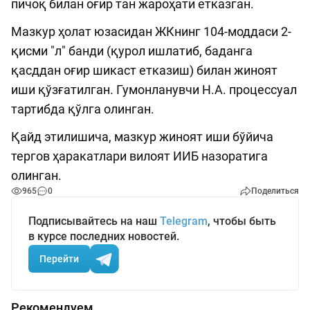
пичоқ билан оғир тан жароҳати етказган.
Мазкур ҳолат юзасидан ЖКнинг 104-моддаси 2-
қисми "л" банди (қурол ишлатиб, баданга
қасддан оғир шикаст етказиш) билан жиноят
иши қўзғатилган. Гумонланувчи Н.А. процессуал
тартибда қўлга олинган.
Қайд этилишича, мазкур жиноят иши бўйича
тергов ҳаракатлари вилоят ИИБ назоратига
олинган.
965
0
Поделиться
Подписывайтесь на наш
Telegram
, чтобы быть
в курсе последних новостей.
Перейти
Рекомендуем