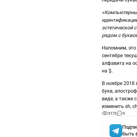
«Компьютерные
идентификации
эстетической 
рядом с букво
Напомним, это 
сентябре теку
алфавита на ос
на Ş.
В ноябре 2018 
букв, апостро
виде, а также 
изменить sh, ch
3172
0
Подпи
быть 