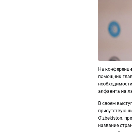
На конференци
помощник глав
необходимости
алфавита на л
В своем высту
присутствующи
O'zbekiston, п
название стра