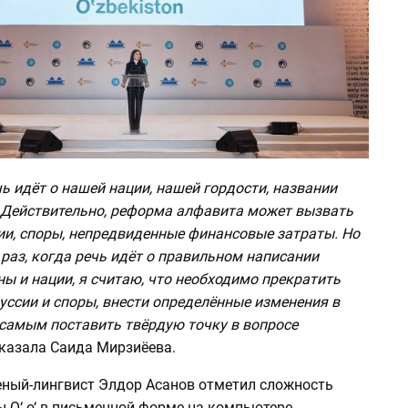
ь идёт о нашей нации, нашей гордости, названии
 Действительно, реформа алфавита может вызвать
ии, споры, непредвиденные финансовые затраты. Но
раз, когда речь идёт о правильном написании
ы и нации, я считаю, что необходимо прекратить
уссии и споры, внести определённые изменения в
 самым поставить твёрдую точку в вопросе
казала Саида Мирзиёева.
ченый-лингвист Элдор Асанов отметил сложность
 O‘ o‘ в письменной форме на компьютере.