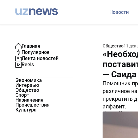
Новости
Главная
Общество
11 дек
«Необхо
Популярное
Лента новостей
постави
Reels
— Саида
Экономика
Помощник пр
Интервью
Общество
различное на
Спорт
прекратить д
Назначения
Происшествия
алфавит.
Культура
3172
0