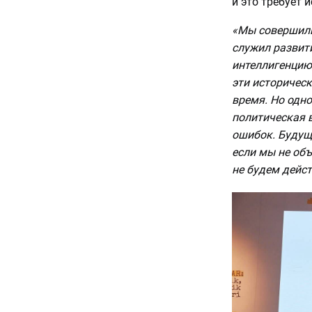
и это требует 
«Мы совершили
служил развит
интеллигенцию,
эти историчес
время. Но одно
политическая в
ошибок. Будуще
если мы не объ
не будем дейст