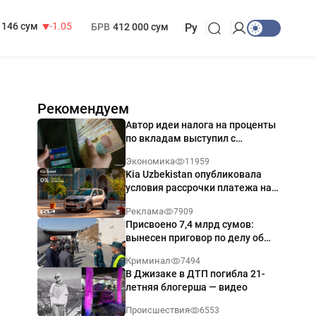
13 717 сум
-25.83
МРОТ
1 271 000 сум
146 сум
-1.05
БРВ
412 000 сум
Ру
Рекомендуем
Автор идеи налога на проценты
по вкладам выступил с
разъяснением
Экономика
11959
Kia Uzbekistan опубликовала
условия рассрочки платежа на
Kia Sonet со ставкой от 0%
Реклама
7909
годовых
Присвоено 7,4 млрд сумов:
вынесен приговор по делу об
обрушении путепровода в
Криминал
7494
Ташкенте
В Джизаке в ДТП погибла 21-
летняя блогерша — видео
Происшествия
6553