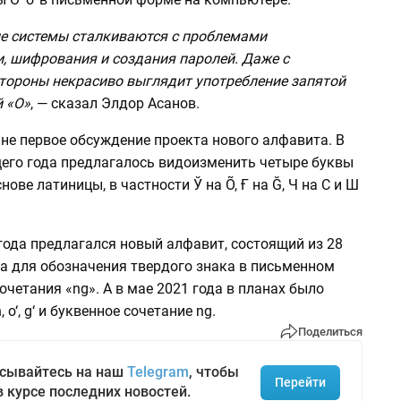
 системы сталкиваются с проблемами
, шифрования и создания паролей. Даже с
стороны некрасиво выглядит употребление запятой
й «O»
, — сказал Элдор Асанов.
не первое обсуждение проекта нового алфавита. В
щего года предлагалось видоизменить четыре буквы
нове латиницы, в частности Ў на Õ, Ғ на Ğ, Ч на С и Ш
года предлагался новый алфавит, состоящий из 28
фа для обозначения твердого знака в письменном
сочетания «ng». А в мае 2021 года в планах было
, o‘, g‘ и буквенное сочетание ng.
Поделиться
сывайтесь на наш
Telegram
, чтобы
Перейти
в курсе последних новостей.