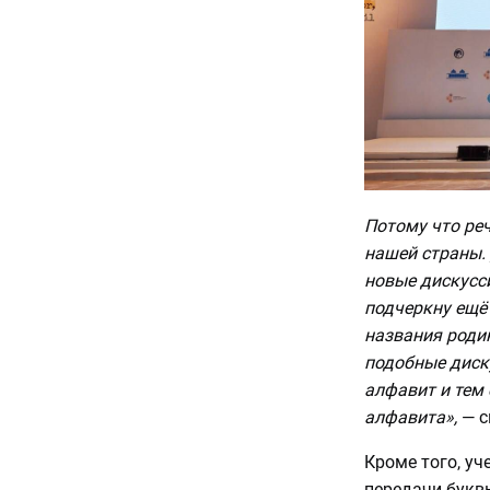
Потому что реч
нашей страны.
новые дискусс
подчеркну ещё 
названия родин
подобные диск
алфавит и тем
алфавита»,
— с
Кроме того, у
передачи буквы