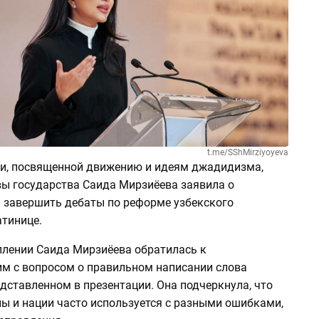
t.me/SShMirziyoyeva
и, посвященной движению и идеям джадидизма,
ы государства Саида Мирзиёева заявила о
 завершить дебаты по реформе узбекского
атинице.
плении Саида Мирзиёева обратилась к
м с вопросом о правильном написании слова
редставленном в презентации. Она подчеркнула, что
ны и нации часто используется с разными ошибками,