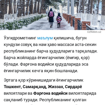
UzNews.uz
Ўзгидрометнинг
маълум
қилишича, бугун
кундузи совуқ ва нам ҳаво массаси аста-секин
республиканинг барча ҳудудларига тарқалади.
Барча жойларда ёғингарчилик (ёмғир, қор)
бўлади. Фарғона водийси ҳудудларида эса
ёғингарчилик кечга яқин бошланади.
Эртага қор кўринишидаги ёғингарчилик
Тошкент, Самарқанд, Жиззах, Сирдарё
вилоятлари ва
Фарғона водийси
вилоятларида
сақланиб туради. Республиканинг қолган