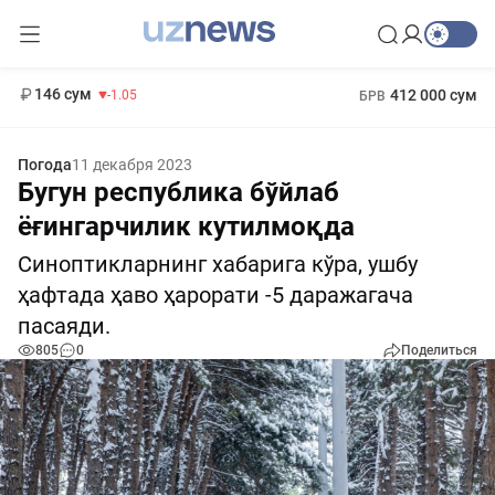
11 887 сум
-55.49
13 717 сум
1 271 000 сум
-25.83
МРОТ
146 сум
412 000 сум
-1.05
БРВ
Погода
11 декабря 2023
Бугун республика бўйлаб
ёғингарчилик кутилмоқда
Синоптикларнинг хабарига кўра, ушбу
ҳафтада ҳаво ҳарорати -5 даражагача
пасаяди.
805
0
Поделиться