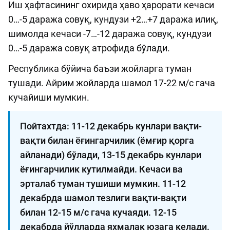
Иш ҳафтасининг охирида ҳаво ҳарорати кечаси
0…-5 даража совуқ, кундузи +2…+7 даража илиқ,
шимолда кечаси -7…-12 даража совуқ, кундузи
0…-5 даража совуқ атрофида бўлади.
Республика бўйича баъзи жойларга туман
тушади. Айрим жойларда шамол 17-22 м/с гача
кучайиши мумкин.
Пойтахтда: 11-12 декабрь кунлари вақти-
вақти билан ёғингарчилик (ёмғир қорга
айланади) бўлади, 13-15 декабрь кунлари
ёғингарчилик кутилмайди. Кечаси ва
эрталаб туман тушиши мумкин. 11-12
декабрда шамол тезлиги вақти-вақти
билан 12-15 м/с гача кучаяди. 12-15
декабрда йўлларда яхмалак юзага келади.