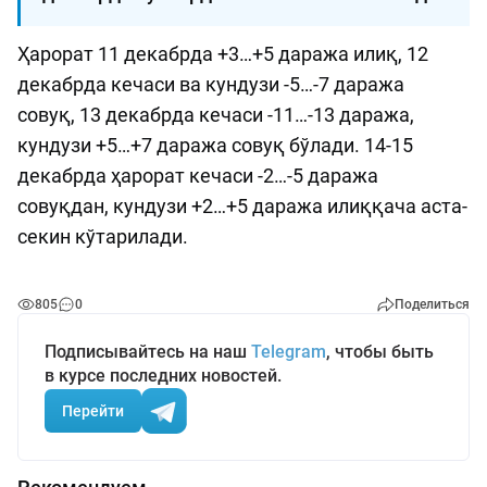
Ҳарорат 11 декабрда +3…+5 даража илиқ, 12
декабрда кечаси ва кундузи -5…-7 даража
совуқ, 13 декабрда кечаси -11…-13 даража,
кундузи +5…+7 даража совуқ бўлади. 14-15
декабрда ҳарорат кечаси -2…-5 даража
совуқдан, кундузи +2…+5 даража илиққача аста-
секин кўтарилади.
805
0
Поделиться
Подписывайтесь на наш
Telegram
, чтобы быть
в курсе последних новостей.
Перейти