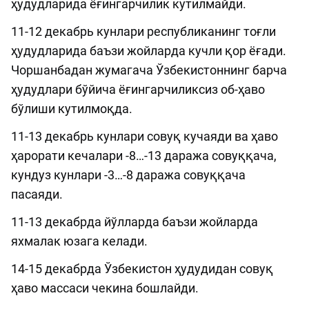
ҳудудларида ёғингарчилик кутилмайди.
11-12 декабрь кунлари республиканинг тоғли
ҳудудларида баъзи жойларда кучли қор ёғади.
Чоршанбадан жумагача Ўзбекистоннинг барча
ҳудудлари бўйича ёғингарчиликсиз об-ҳаво
бўлиши кутилмоқда.
11-13 декабрь кунлари совуқ кучаяди ва ҳаво
ҳарорати кечалари -8…-13 даража совуққача,
кундуз кунлари -3…-8 даража совуққача
пасаяди.
11-13 декабрда йўлларда баъзи жойларда
яхмалак юзага келади.
14-15 декабрда Ўзбекистон ҳудудидан совуқ
ҳаво массаси чекина бошлайди.