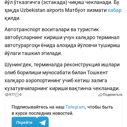
йўл ўтказгичга (эстакада) чиқиш чекланади. Бу
ҳақда Uzbekistan airports Матбуот хизмати
хабар
қилди.
Автотранспорт воситалари ва туристик
автобусларнинг кириши учун халқаро терминал
автотураргоҳи ёнида алоҳида йўловчи тушириш
йўлаги ташкил этилади.
Шунингдек, терминалда реконструкция ишлари
олиб борилиши муносабати билан Тошкент
халқаро аэропортининг учиб кетиш залига
кузатувчиларнинг кириши вақтинча чекланади.
977
0
Поделиться
Подписывайтесь на наш
Telegram
, чтобы быть
в курсе последних новостей.
Перейти