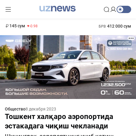
11 952 сум
36.46
13 780 сум
1 271 000 сум
30.12
МРОТ
145 сум
412 000 сум
-0.98
БРВ
Общество
8 декабря 2023
Тошкент халқаро аэропортида
эстакадага чиқиш чекланади