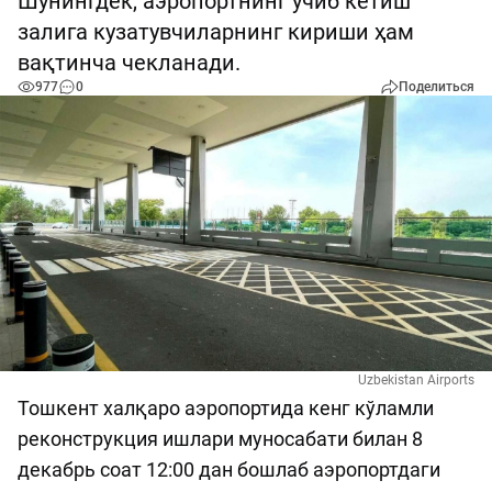
Шунингдек, аэропортнинг учиб кетиш
залига кузатувчиларнинг кириши ҳам
вақтинча чекланади.
977
0
Поделиться
Uzbekistan Airports
Тошкент халқаро аэропортида кенг кўламли
реконструкция ишлари муносабати билан 8
декабрь соат 12:00 дан бошлаб аэропортдаги