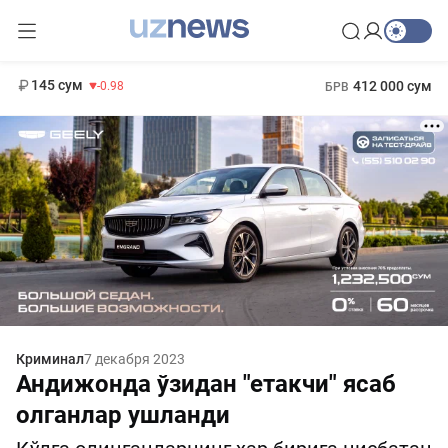
11 952 сум
36.46
13 780 сум
1 271 000 сум
30.12
МРОТ
145 сум
412 000 сум
-0.98
БРВ
Криминал
7 декабря 2023
Андижонда ўзидан "етакчи" ясаб
олганлар ушланди