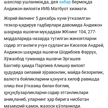
шахслар ушланмоқда, дея
хабар
бермоқда
Андижон вилояти ИИБ Матбуот хизмати.
Жорий йилнинг 5 декабрь куни ўтказилган
тезкор-қидирув тадбирлари давомида Андижон
шаҳрида яшовчи муқаддам ЖКнинг 104, 277-
моддаларида назарда тутилган жиноятларни
содир этганлиги учун судланган Киселов Андрей,
Андижон шаҳрида яшовчи Шодибоев Фаррух,
Хўжаобод туманида яшовчи Эргашев
Бахтиёр ҳамда Парпиев Алишер вилоят
ҳудудида оилавий зўравонлик, майда безорилик,
валюта бойликларини қонунга хилоф равишда
олиш ёки ўтказиш билан боғлиқ
ҳуқуқбузарликларни содир этганликлари
аниқланиб, уларнинг ҳар бирига нисбатан
маъмурий қамоқ жазоси қўлланилди.