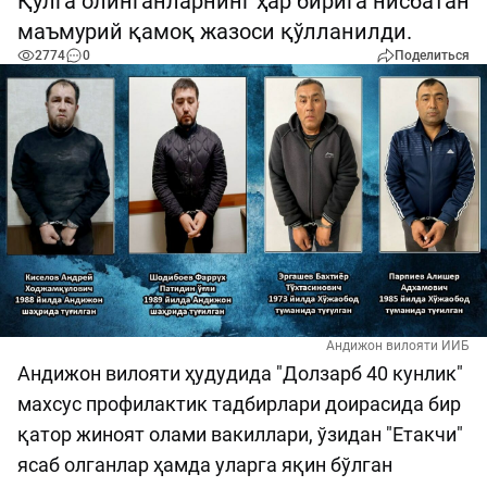
Қўлга олинганларнинг ҳар бирига нисбатан
маъмурий қамоқ жазоси қўлланилди.
2774
0
Поделиться
Андижон вилояти ИИБ
Андижон вилояти ҳудудида "Долзарб 40 кунлик"
махсус профилактик тадбирлари доирасида бир
қатор жиноят олами вакиллари, ўзидан "Етакчи"
ясаб олганлар ҳамда уларга яқин бўлган