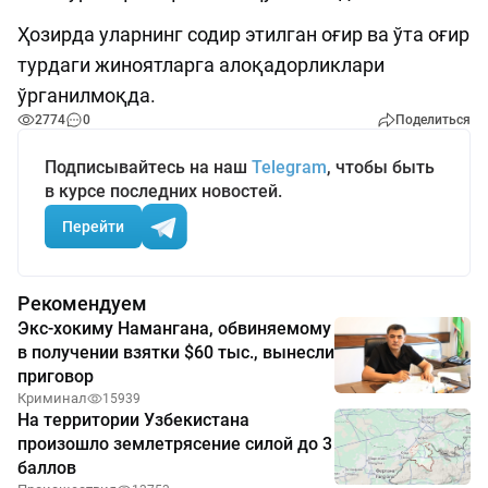
Ҳозирда уларнинг содир этилган оғир ва ўта оғир
турдаги жиноятларга алоқадорликлари
ўрганилмоқда.
2774
0
Поделиться
Подписывайтесь на наш
Telegram
, чтобы быть
в курсе последних новостей.
Перейти
Рекомендуем
Экс-хокиму Намангана, обвиняемому
в получении взятки $60 тыс., вынесли
приговор
Криминал
15939
На территории Узбекистана
произошло землетрясение силой до 3
баллов