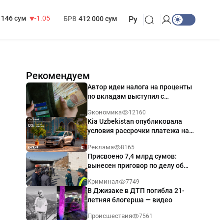
13 717 сум
-25.83
МРОТ
1 271 000 сум
146 сум
-1.05
БРВ
412 000 сум
Ру
Рекомендуем
Автор идеи налога на проценты
по вкладам выступил с
разъяснением
Экономика
12160
Kia Uzbekistan опубликовала
условия рассрочки платежа на
Kia Sonet со ставкой от 0%
Реклама
8165
годовых
Присвоено 7,4 млрд сумов:
вынесен приговор по делу об
обрушении путепровода в
Криминал
7749
Ташкенте
В Джизаке в ДТП погибла 21-
летняя блогерша — видео
Происшествия
7561