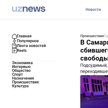
Новости
Главная
Происшествия
7 
В Самар
Популярное
Лента новостей
сбившег
Reels
свободы
Экономика
Подсудимый, 
Интервью
Общество
переходившег
Спорт
2452
0
Назначения
Происшествия
Культура