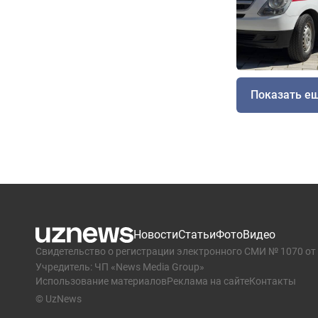
Показать е
Новости
Статьи
Фото
Видео
Свидетельство о регистрации электронного СМИ № 1070 от 
Учредитель: ЧП «News Media Group»
Использование материалов
Реклама на сайте
Контакты
© UzNews