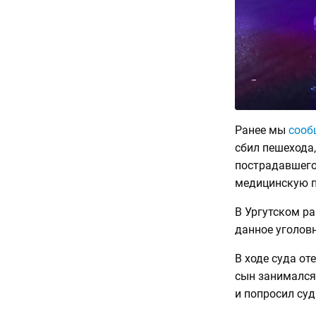
Ранее мы
сооб
сбил пешехода,
пострадавшего
медицинскую п
В Ургутском р
данное уголовн
В ходе суда от
сын занимался
и попросил суд