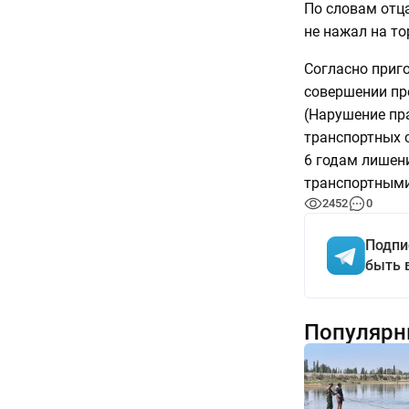
По словам отца
не нажал на то
Согласно приг
совершении пре
(Нарушение пр
транспортных с
6 годам лишен
транспортными
2452
0
Подпи
быть 
Популярн