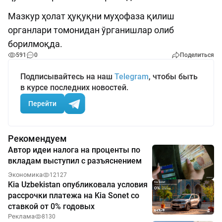
Мазкур ҳолат ҳуқуқни муҳофаза қилиш
органлари томонидан ўрганишлар олиб
борилмоқда.
591
0
Поделиться
Подписывайтесь на наш
Telegram
, чтобы быть
в курсе последних новостей.
Перейти
Рекомендуем
Автор идеи налога на проценты по
вкладам выступил с разъяснением
Экономика
12127
Kia Uzbekistan опубликовала условия
рассрочки платежа на Kia Sonet со
ставкой от 0% годовых
Реклама
8130