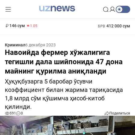
11 887 сум
-55.49
13 717 сум
1 271 000 сум
-25.83
МРОТ
146 сум
412 000 сум
-1.05
БРВ
Криминал
6 декабря 2023
Навоийда фермер хўжалигига
тегишли дала шийпонида 47 дона
майнинг қурилма аниқланди
Ҳуқуқбузарга 5 баробар ўсувчи
коэффициент билан жарима тариқасида
1,8 млрд сўм қўшимча ҳисоб-китоб
қилинди.
591
0
Поделиться