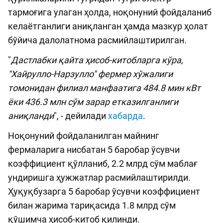
тармоғига улаган ҳолда, ноқонуний фойдаланиб
келаётганлиги аниқланган ҳамда мазкур ҳолат
бўйича далолатнома расмийлаштирилган.
"
Дастлабки қайта ҳисоб-китобларга кўра,
"Хайрулло-Нарзулло" фермер хўжалиги
томонидан филиал манфаатига 484.8 мин кВт
ёки 436.3 млн сўм зарар етказилганлиги
аниқланди
", - дейилади
хабарда
.
Ноқонуний фойдаланилган майнинг
фермаларига нисбатан 5 баробар ўсувчи
коэффициент қўлланиб, 2.2 млрд сўм маблағ
ундиришга ҳужжатлар расмийлаштирилди.
Ҳуқуқбузарга 5 баробар ўсувчи коэффициент
билан жарима тариқасида 1.8 млрд сўм
қўшимча ҳисоб-китоб қилинди.