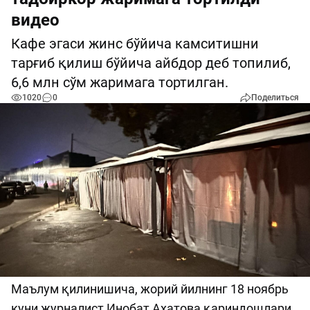
видео
Кафе эгаси жинс бўйича камситишни
тарғиб қилиш бўйича айбдор деб топилиб,
6,6 млн сўм жаримага тортилган.
1020
0
Поделиться
Маълум қилинишича, жорий йилнинг 18 ноябрь
куни журналист Инобат Ахатова қариндошлари