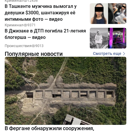
Криминал
12436
В Ташкенте мужчина вымогал у
девушки $3000, шантажируя её
интимными фото — видео
Криминал
9371
В Джизаке в ДТП погибла 21-летняя
блогерша — видео
Происшествия
9013
Популярные новости
Смотреть еще
В Фергане обнаружили сооружения,