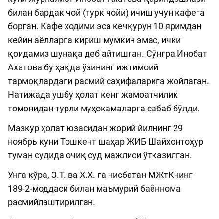
билан бардак чой (турк чойи) ичиш учун кафега
борган. Кафе ходими эса кечқурун 10 яримдан
кейин аёлларга кириш мумкин эмас, ички
қоидамиз шунақа деб айтишган. Сўнгра Инобат
Aхатова бу ҳақда ўзининг ижтимоий
тармоқлардаги расмий саҳифаларига жойлаган.
Натижада ушбу ҳолат кенг жамоатчилик
томонидан турли муҳокамаларга сабаб бўлди.
Мазкур ҳолат юзасидан жорий йилнинг 29
ноябрь куни Тошкент шаҳар ЖИБ Шайхонтоҳур
туман судида очиқ суд мажлиси ўтказилган.
Унга кўра, З.Т. ва Х.Х. га нисбатан МЖтКнинг
189-2-моддаси билан маъмурий баённома
расмийлаштирилган.