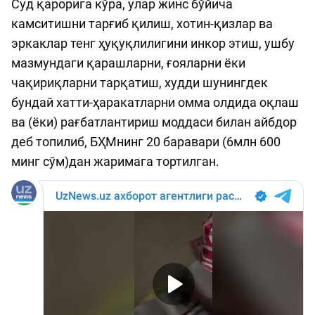
Суд қарорига кўра, улар жинс бўйича
камситишни тарғиб қилиш, хотин-қизлар ва
эркаклар тенг ҳуқуқлилигини инкор этиш, ушбу
мазмундаги қарашларни, ғояларни ёки
чақириқларни тарқатиш, худди шунингдек
бундай хатти-ҳаракатларни омма олдида оқлаш
ва (ёки) рағбатлантириш моддаси билан айбдор
деб топилиб, БҲМнинг 20 баравари (6млн 600
минг сўм)дан жаримага тортилган.