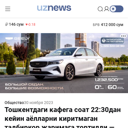
11 916 сум
28.92
13 749 сум
1 271 000 сум
32.19
МРОТ
146 сум
412 000 сум
-0.18
БРВ
Общество
30 ноября 2023
Тошкентдаги кафега соат 22:30дан
кейин аёлларни киритмаган
тадбиркор жаримага тортилди —