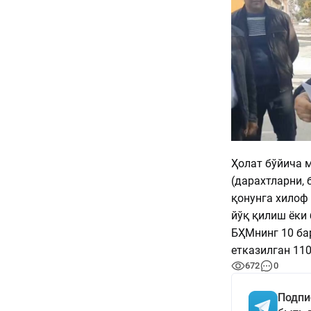
Ҳолат бўйича 
(дарахтларни,
қонунга хилоф
йўқ қилиш ёки
БҲМнинг 10 ба
етказилган 110
672
0
Подпи