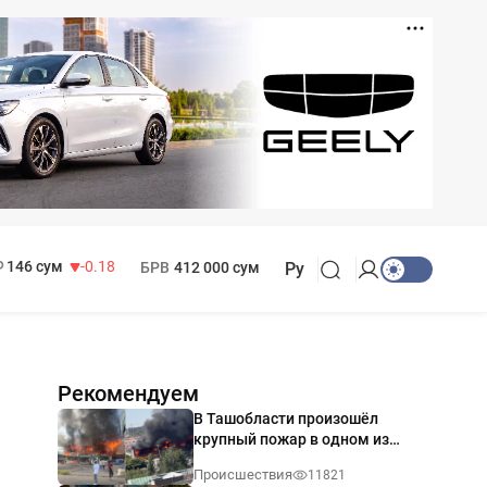
11 916 сум
28.92
13 749 сум
32.19
МРОТ
1 271 000 сум
146 сум
-0.18
БРВ
412 000 сум
Ру
Рекомендуем
В Ташобласти произошёл
крупный пожар в одном из
магазинов — видео
Происшествия
11821