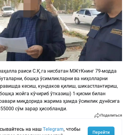
маҳалла раиси С.Қ.га нисбатан МЖтКнинг 79-модда
 буталарни, бошқа ўсимликларни ва ниҳолларни
 равишда кесиш, кундаков қилиш, шикастлантириш,
 бошқа жойга кўчириб ўтказиш) 1-қисми билан
равари миқдорида жарима ҳамда ўсимлик дунёсига
55000 сўм зарар ҳисобланди.
Поделиться
сывайтесь на наш
Telegram
, чтобы
Перейти