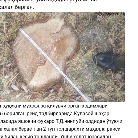
халал берган.
Поделиться
т ҳуқуқни муҳофаза қилувчи орган ходимлари
б борилган рейд тадбирларида Қувасой шаҳар
лласида яшовчи фуқаро Т.Д.нинг уйи олдидан ўтувчи
а халал бераётган 2 туп тол дарахти маҳалла раиси
ти билан кесиб ташланди. Ушбу ҳолат юзасидан