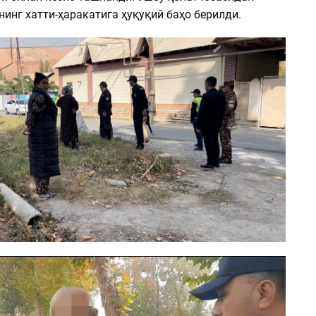
инг хатти-ҳаракатига ҳуқуқий баҳо берилди.