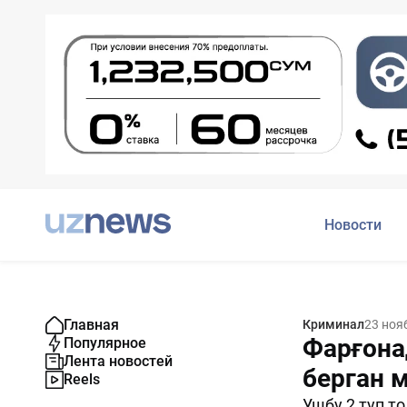
Новости
Главная
Криминал
23 ноя
Фарғонад
Популярное
Лента новостей
берган 
Reels
Ушбу 2 туп т