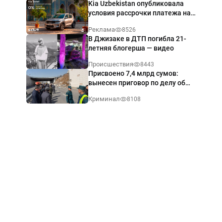
Kia Uzbekistan опубликовала
условия рассрочки платежа на
Kia Sonet со ставкой от 0%
Реклама
8526
годовых
В Джизаке в ДТП погибла 21-
летняя блогерша — видео
Происшествия
8443
Присвоено 7,4 млрд сумов:
вынесен приговор по делу об
обрушении путепровода в
Криминал
8108
Ташкенте