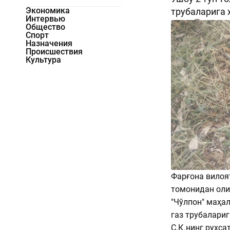
Экономика
трубаларига 
Интервью
672
0
Общество
Спорт
Назначения
Происшествия
Культура
Фарғона вилоя
томонидан оли
"Чўлпон" маҳа
газ трубалариг
С.Қ.нинг рухса