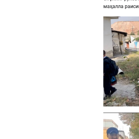
маҳалла раисин