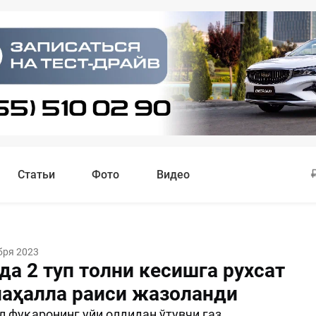
Статьи
Фото
Видео
бря 2023
а 2 туп толни кесишга рухсат
маҳалла раиси жазоланди
ол фуқаронинг уйи олдидан ўтувчи газ