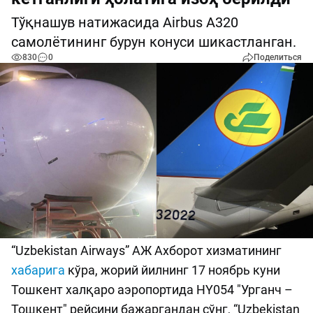
Тўқнашув натижасида Airbus А320
самолётининг бурун конуси шикастланган.
830
0
Поделиться
“Uzbekistan Airways” АЖ Ахборот хизматининг
хабарига
кўра, жорий йилнинг 17 ноябрь куни
Тошкент халқаро аэропортида HY054 "Урганч –
Тошкент" рейсини бажаргандан сўнг, “Uzbekistan