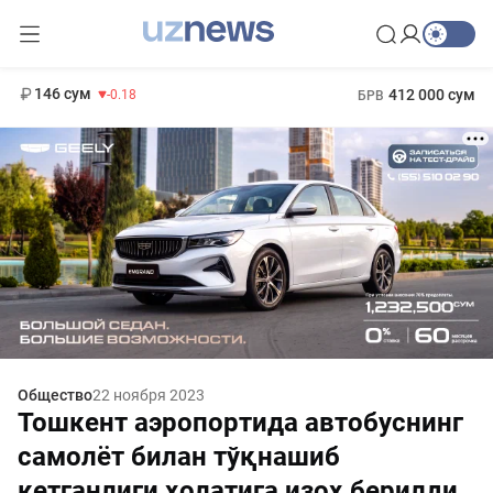
11 916 сум
28.92
13 749 сум
1 271 000 сум
32.19
МРОТ
146 сум
412 000 сум
-0.18
БРВ
Общество
22 ноября 2023
Тошкент аэропортида автобуснинг
самолёт билан тўқнашиб
кетганлиги ҳолатига изоҳ берилди