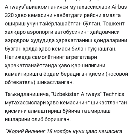
Airways”авиакомпанияси мутахассислари Airbus
320 ҳаво кемасини навбатдаги рейсни амалга
ошириш учун тайёрлашаётган бўлган. Тошкент
халқаро аэропорти автобусининг ҳайдовчиси
аэродром ҳудудида ҳаракатланиш қоидаларини
бузган ҳолда ҳаво кемаси билан тўқнашган.
Натижада самолётнинг агрегатлари
ҳаракатланаётганда ҳаво қаршилигини
камайтиришга ёрдам берадиган қисми (носовой
обтекатель) шикастланган.
Таъкидланишича, "Uzbekistan Airways" Technics
мутахассислари ҳаво кемасининг шикастланган
қисмини алмаштириш бўйича таъмирлаш
ишларини олиб боришган.
“Жорий йилнинг 18 ноябрь куни ҳаво кемасига