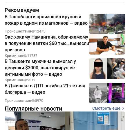
Рекомендуем
В Ташобласти произошёл крупный
пожар в одном из магазинов — видео
Происшествия
12475
Экс-хокиму Намангана, обвиняемому
в получении взятки $60 тыс., вынесли
приговор
Криминал
11737
В Ташкенте мужчина вымогал у
девушки $3000, шантажируя её
интимными фото — видео
Криминал
9012
В Джизаке в ДТП погибла 21-летняя
блогерша — видео
Происшествия
8970
Популярные новости
Смотреть еще