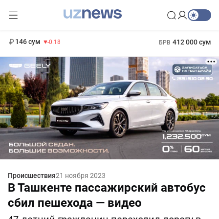
11 916 сум
28.92
13 749 сум
1 271 000 сум
32.19
МРОТ
146 сум
412 000 сум
-0.18
БРВ
Происшествия
21 ноября 2023
В Ташкенте пассажирский автобус
сбил пешехода — видео