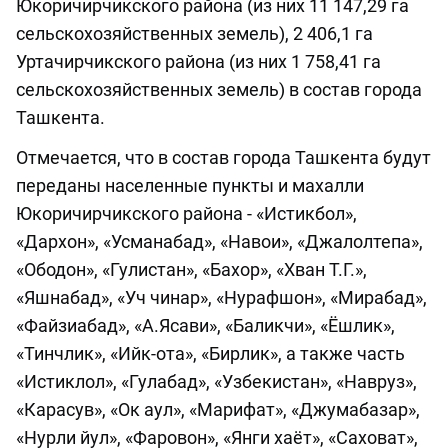
Юкоричирчикского района (из них 11 147,29 га
сельскохозяйственных земель), 2 406,1 га
Уртачирчикского района (из них 1 758,41 га
сельскохозяйственных земель) в состав города
Ташкента.
Отмечается, что в состав города Ташкента будут
переданы населенные пункты и махалли
Юкоричирчикского района - «Истикбол»,
«Дархон», «Усманабад», «Навои», «Джалолтепа»,
«Ободон», «Гулистан», «Бахор», «Хван Т.Г.»,
«Яшнабад», «Уч чинар», «Нурафшон», «Мирабад»,
«Файзиабад», «А.Ясави», «Баликчи», «Ёшлик»,
«Тинчлик», «Ийк-ота», «Бирлик», а также часть
«Истиклол», «Гулабад», «Узбекистан», «Навруз»,
«Карасув», «Ок аул», «Марифат», «Джумабазар»,
«Нурли йул», «Фаровон», «Янги хаёт», «Саховат»,