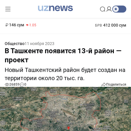
11 887 сум
-55.49
13 717 сум
1 271 000 сум
-25.83
МРОТ
146 сум
412 000 сум
-1.05
БРВ
Общество
11 ноября 2023
В Ташкенте появится 13-й район —
проект
Новый Ташкентский район будет создан на
территории около 20 тыс. га.
26859
0
Поделиться