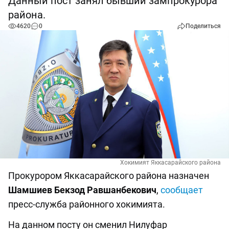
Данный пост занял бывший зампрокурора
района.
4620
0
Поделиться
Хокимият Яккасарайского района
Прокурором Яккасарайского района назначен
Шамшиев Бекзод Равшанбекович
,
сообщает
пресс-служба районного хокимията.
На данном посту он сменил Нилуфар