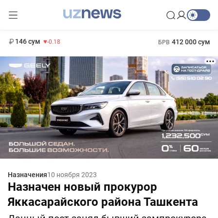
11 916 сум
28.92
13 749 сум
1 271 000 сум
32.19
МРОТ
146 сум
412 000 сум
-0.18
БРВ
Назначения
10 ноября 2023
Назначен новый прокурор
Яккасарайского района Ташкента