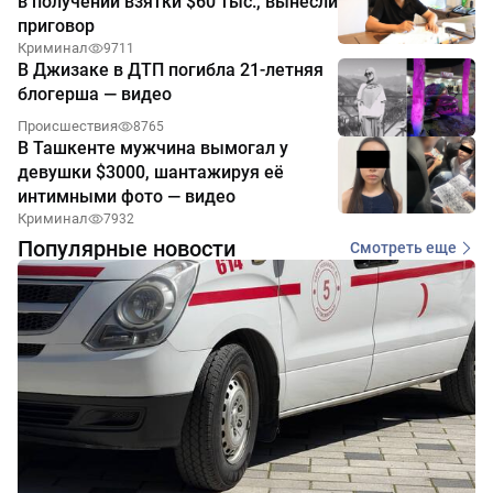
в получении взятки $60 тыс., вынесли
приговор
Криминал
9711
В Джизаке в ДТП погибла 21-летняя
блогерша — видео
Происшествия
8765
В Ташкенте мужчина вымогал у
девушки $3000, шантажируя её
интимными фото — видео
Криминал
7932
Популярные новости
Смотреть еще