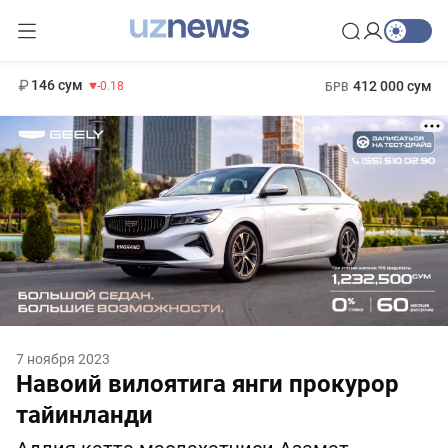
11 916 сум
28.92
13 749 сум
1 271 000 сум
32.19
МРОТ
146 сум
412 000 сум
-0.18
БРВ
7 ноября 2023
Навоий вилоятига янги прокурор
тайинланди