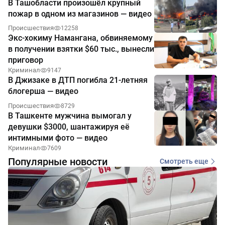
В Ташобласти произошёл крупный
пожар в одном из магазинов — видео
Происшествия
12258
Экс-хокиму Намангана, обвиняемому
в получении взятки $60 тыс., вынесли
приговор
Криминал
9147
В Джизаке в ДТП погибла 21-летняя
блогерша — видео
Происшествия
8729
В Ташкенте мужчина вымогал у
девушки $3000, шантажируя её
интимными фото — видео
Криминал
7609
Популярные новости
Смотреть еще