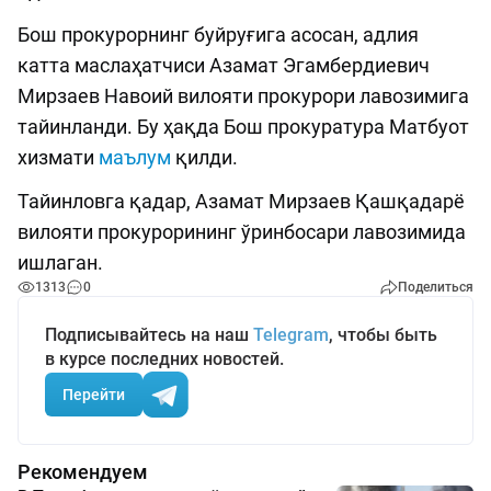
Бош прокурорнинг буйруғига асосан, адлия
катта маслаҳатчиси Азамат Эгамбердиевич
Мирзаев Навоий вилояти прокурори лавозимига
тайинланди. Бу ҳақда Бош прокуратура Матбуот
хизмати
маълум
қилди.
Тайинловга қадар, Азамат Мирзаев Қашқадарё
вилояти прокурорининг ўринбосари лавозимида
ишлаган.
1313
0
Поделиться
Подписывайтесь на наш
Telegram
, чтобы быть
в курсе последних новостей.
Перейти
Рекомендуем