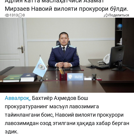
Адлия катта маслаҳатчиси Азамат
Мирзаев Навоий вилояти прокурори бўлди.
1313
0
Поделиться
Аввалроқ,
Бахтиёр Аҳмедов Бош
прокуратуранинг масъул лавозимига
тайинлангани боис, Навоий вилояти прокурори
лавозимидан озод этилгани ҳақида хабар берган
эдик.