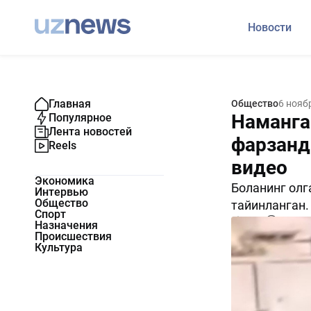
Новости
Главная
Общество
6 нояб
Наманга
Популярное
Лента новостей
фарзанд
Reels
видео
Экономика
Боланинг олг
Интервью
Общество
тайинланган.
Спорт
1072
0
Назначения
Происшествия
Культура