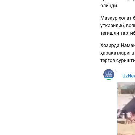
олинди.
Мазкур ҳолат 
ўтказилиб, воя
тегишли тартиб
Ҳозирда Наман
ҳаракатларига
тергов суришт