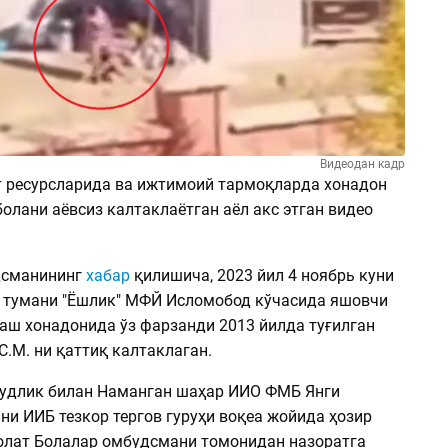
Видеодан кадр
т ресурсларида ва ижтимоий тармоқларда хонадон
олани аёвсиз калтаклаётган аёл акс этган видео
дсманининг
хабар
қилишича, 2023 йил 4 ноябрь куни
 тумани "Ёшлик" МФЙ Исломобод кўчасида яшовчи
шаш хонадонида ўз фарзанди 2013 йилда туғилган
С.М. ни қаттиқ калтаклаган.
зудлик билан Наманган шаҳар ИИО ФМБ Янги
ни ИИБ тезкор тергов гуруҳи воқеа жойида ҳозир
ҳолат Болалар омбудсмани томонидан назоратга