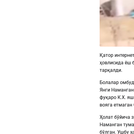
Қатор интерне
ҳовлисида ёш б
тарқалди.
Болалар омбу
Янги Наманган
фуқаро К.Х. я
вояга етмаган 
Ҳолат бўйича 
Наманган тума
бўлган. Ушбу 