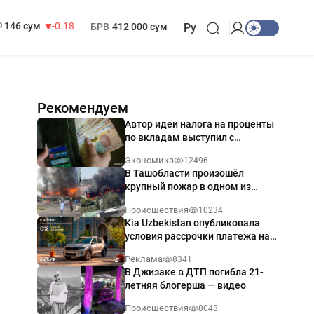
13 749 сум
32.19
МРОТ
1 271 000 сум
146 сум
-0.18
БРВ
412 000 сум
Ру
Рекомендуем
Автор идеи налога на проценты
по вкладам выступил с
разъяснением
Экономика
12496
В Ташобласти произошёл
крупный пожар в одном из
магазинов — видео
Происшествия
10234
Kia Uzbekistan опубликовала
условия рассрочки платежа на
Kia Sonet со ставкой от 0%
Реклама
8341
годовых
В Джизаке в ДТП погибла 21-
летняя блогерша — видео
Происшествия
8048