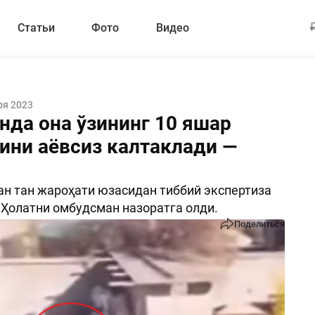
Статьи
Фото
Видео
ря 2023
нда она ўзининг 10 яшар
ини аёвсиз калтаклади —
ан тан жароҳати юзасидан тиббий экспертиза
 Ҳолатни омбудсман назоратга олди.
Поделиться