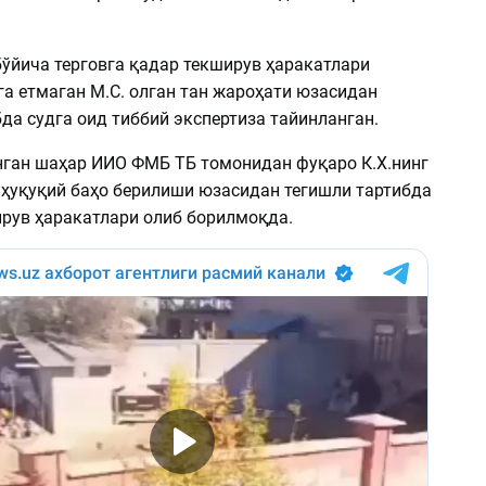
бўйича терговга қадар текширув ҳаракатлари
га етмаган М.С. олган тан жароҳати юзасидан
да судга оид тиббий экспертиза тайинланган.
ган шаҳар ИИО ФМБ ТБ томонидан фуқаро К.Х.нинг
 ҳуқуқий баҳо берилиши юзасидан тегишли тартибда
ирув ҳаракатлари олиб борилмоқда.